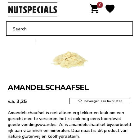
Door
0
MENU
naar
de
hoofd
inhoud
AMANDELSCHAAFSEL
v.a.
3,25
Toevoegen aan favorieten
Amandelschaafsel is niet alleen erg lekker en leuk om een
gerecht mee te versieren, het zit ook nog eens boordevol
goede voedingswaardes. Zo is amandelschaafsel bijvoorbeeld
rijk aan vitaminen en mineralen. Daarnaast is dit product van
nature glutenvrij en koolhydraatarm.