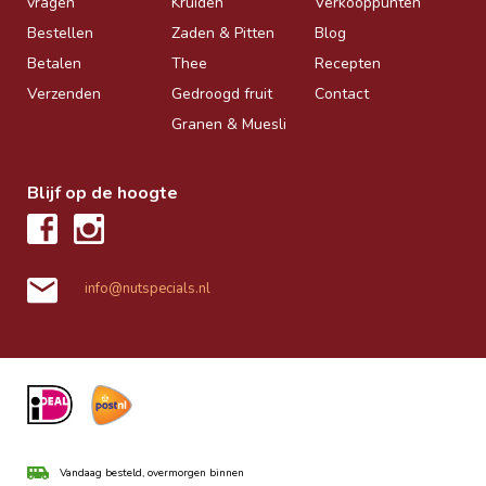
vragen
Kruiden
Verkooppunten
Bestellen
Zaden & Pitten
Blog
Betalen
Thee
Recepten
Verzenden
Gedroogd fruit
Contact
Granen & Muesli
Blijf op de hoogte
info@nutspecials.nl
Vandaag besteld, overmorgen binnen