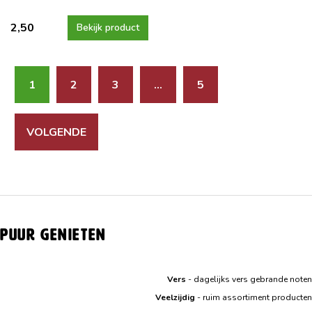
2,50
Bekijk product
1
2
3
…
5
Puur genieten
Vers
- dagelijks vers gebrande noten
|
Veelzijdig
- ruim assortiment producten