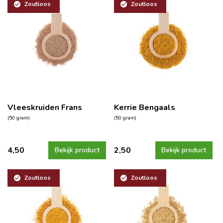
Zoutloos
Zoutloos
Vleeskruiden Frans
Kerrie Bengaals
(50 gram)
(50 gram)
4,50
2,50
Bekijk product
Bekijk product
Zoutloos
Zoutloos