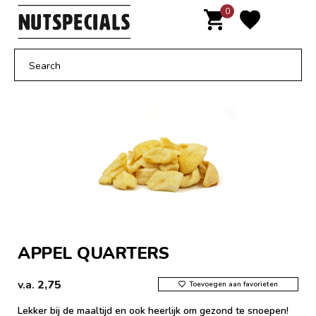
Door
0
MENU
naar
de
hoofd
inhoud
APPEL QUARTERS
v.a.
2,75
Toevoegen aan favorieten
Lekker bij de maaltijd en ook heerlijk om gezond te snoepen!