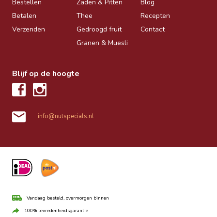
Bestellen
Zaden & Pitten
Blog
Betalen
Thee
Recepten
Verzenden
Gedroogd fruit
Contact
Granen & Muesli
Blijf op de hoogte
info@nutspecials.nl
Vandaag besteld, overmorgen binnen
100% tevredenheidsgarantie