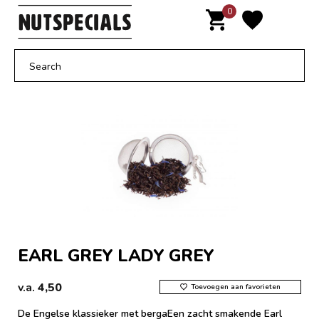
Door
0
MENU
naar
de
hoofd
inhoud
EARL GREY LADY GREY
v.a.
4,50
Toevoegen aan favorieten
De Engelse klassieker met bergaEen zacht smakende Earl