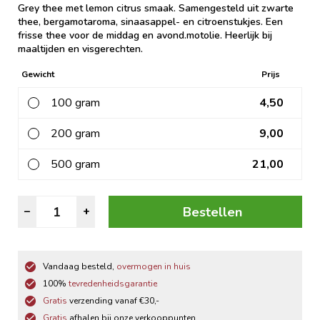
Grey thee met lemon citrus smaak. Samengesteld uit zwarte
thee, bergamotaroma, sinaasappel- en citroenstukjes. Een
frisse thee voor de middag en avond.motolie. Heerlijk bij
maaltijden en visgerechten.
Gewicht
Prijs
100 gram
4,50
200 gram
9,00
500 gram
21,00
Earl
Bestellen
–
+
Grey
Lady
Grey
Vandaag besteld,
overmogen in huis
aantal
100%
tevredenheidsgarantie
Gratis
verzending vanaf €30,-
Gratis
afhalen bij onze verkooppunten