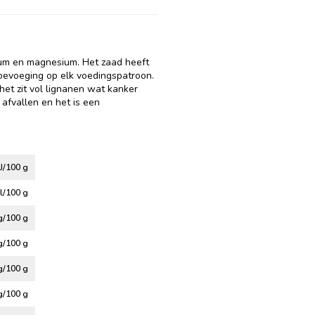
lcium en magnesium. Het zaad heeft
oevoeging op elk voedingspatroon.
het zit vol lignanen wat kanker
 afvallen en het is een
J/100 g
l/100 g
g/100 g
g/100 g
g/100 g
g/100 g