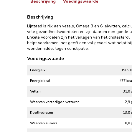
Beschrijving
Voedingswaarde
Beschrijving
Lijnzaad is rijk aan vezels, Omega 3 en 6, eiwitten, ca
vele gezondheidsvoordelen en zijn daarom een goede t
Enkele voordelen zijn het verlagen van het cholesterol, 
helpt voorkomen, het geeft een vol gevoel wat helpt bij
wondermiddel tegen constipatie.
Voedingswaarde
Energie kJ
1969 k
Energie kcal
477 kca
Vetten
31,0 
Waarvan verzadigde vetzuren
2,9 
Koolhydraten
13,0 
Waarvan suikers
0,0 