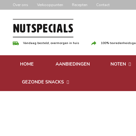
Door
Over ons
Verkooppunten
Recepten
Contact
naar
de
hoofd
inhoud
Vandaag besteld, overmorgen in huis
100% tevredenheidsgar
HOME
AANBIEDINGEN
NOTEN
Versgebrande
GEZONDE SNACKS
Ongebrande 
Bonen
Notenpasta
Granen & Muesli