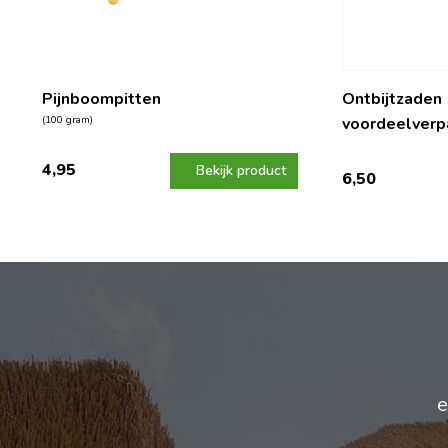
Pijnboompitten
Ontbijtzaden
(100 gram)
voordeelverp
4,95
Bekijk product
6,50
e