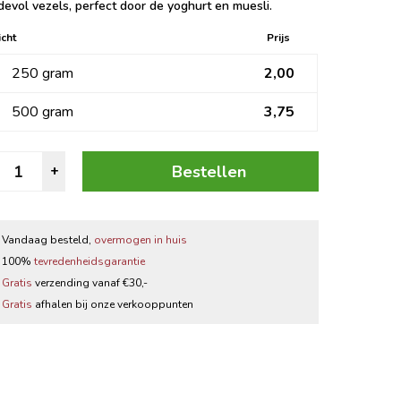
evol vezels, perfect door de yoghurt en muesli.
Zwarte thee
cht
Prijs
Thee accessoires
250 gram
2,00
500 gram
3,75
ebroken
Bestellen
+
ijnzaad
antal
Vandaag besteld,
overmogen in huis
100%
tevredenheidsgarantie
Gratis
verzending vanaf €30,-
Gratis
afhalen bij onze verkooppunten