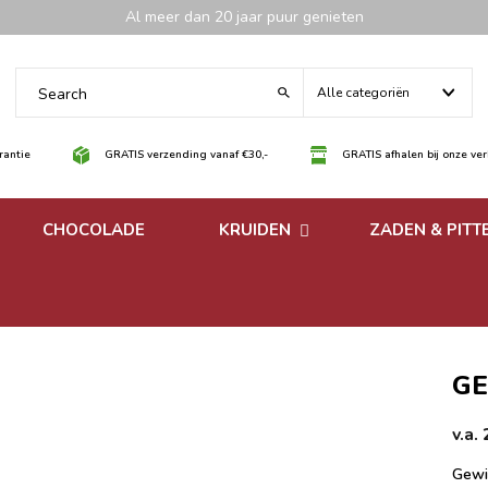
Al meer dan 20 jaar puur genieten
Alle categoriën
antie
GRATIS verzending vanaf €30,-
GRATIS afhalen bij onze ve
CHOCOLADE
KRUIDEN
ZADEN & PITT
 noten
Losse kruiden
noten
Kruidenmixen zonder
zout
GE
v.a.
Gewi