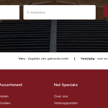
|
Vers
- dagelijks vers gebrande noten
Veelzijdig
- ruim as
Assortiment
Nut Specials
Noten
Over ons
Kruiden
Verkooppunten