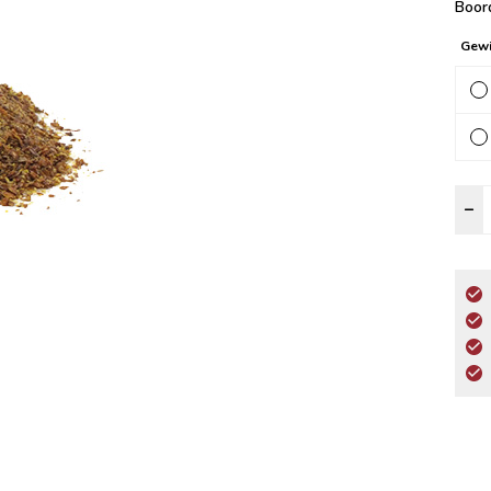
Boord
Gewi
G
–
L
a