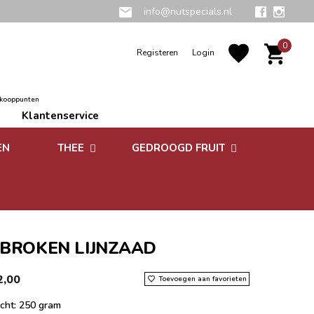
info@nutspecials.nl
0
Registeren
Login
rkooppunten
Klantenservice
EN
THEE
GEDROOGD FRUIT
Groene thee
Zuidvruchten
Kruidenthee
Superfoods
Rooibos thee
BROKEN LIJNZAAD
Vruchtenthee
2,00
Toevoegen aan favorieten
Witte thee
cht: 250 gram