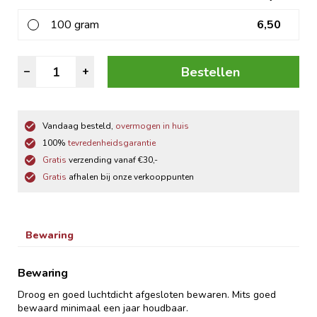
100 gram
6,50
Groene
Bestellen
–
+
Thee
Citroen
Gember
Vandaag besteld,
overmogen in huis
aantal
100%
tevredenheidsgarantie
Gratis
verzending vanaf €30,-
Gratis
afhalen bij onze verkooppunten
Bewaring
Bewaring
Droog en goed luchtdicht afgesloten bewaren. Mits goed
bewaard minimaal een jaar houdbaar.