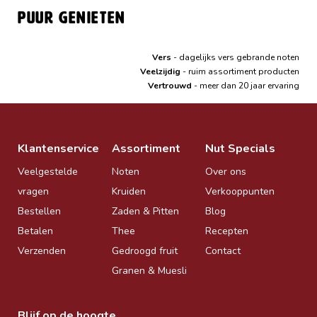
Puur genieten
Vers
- dagelijks vers gebrande noten
Veelzijdig
- ruim assortiment producten
Vertrouwd
- meer dan 20 jaar ervaring
Klantenservice
Assortiment
Nut Specials
Veelgestelde
Noten
Over ons
vragen
Kruiden
Verkooppunten
Bestellen
Zaden & Pitten
Blog
Betalen
Thee
Recepten
Verzenden
Gedroogd fruit
Contact
Granen & Muesli
Blijf op de hoogte