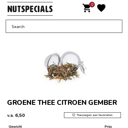
Door
0
MENU
naar
de
hoofd
inhoud
GROENE THEE CITROEN GEMBER
v.a.
6,50
Toevoegen aan favorieten
Gewicht
Prijs