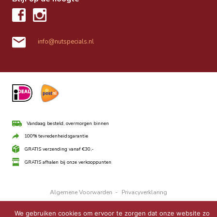
info@nutspecials.nl
Vandaag besteld, overmorgen binnen
100% tevredenheidsgarantie
GRATIS verzending vanaf €30,-
GRATIS afhalen bij onze verkooppunten
Algemene Voorwarden
-
Privacyverklaring
COPYRIGHT © 2026 ·
UBO THEME
ON
GENESIS FRAMEWORK
·
We gebruiken cookies om ervoor te zorgen dat onze website zo