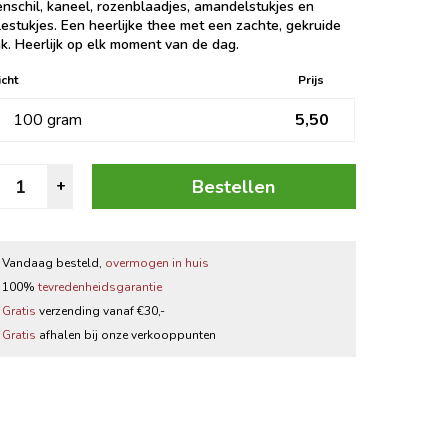
enschil, kaneel, rozenblaadjes, amandelstukjes en
Zwarte thee
lestukjes. Een heerlijke thee met een zachte, gekruide
k. Heerlijk op elk moment van de dag.
Thee accessoires
cht
Prijs
100 gram
5,50
roene
Bestellen
+
Thee
aneel
antal
Vandaag besteld,
overmogen in huis
100%
tevredenheidsgarantie
Gratis
verzending vanaf €30,-
Gratis
afhalen bij onze verkooppunten