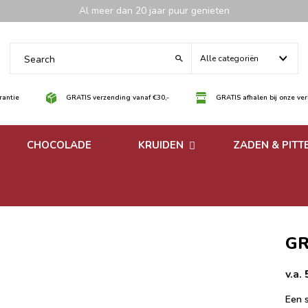
Al meer dan 20 jaar puur genieten
Alle categoriën
antie
GRATIS verzending vanaf €30,-
GRATIS afhalen bij onze ve
CHOCOLADE
KRUIDEN
ZADEN & PITT
 noten
Losse kruiden
noten
Kruidenmixen zonder
zout
GR
v.a.
Een 