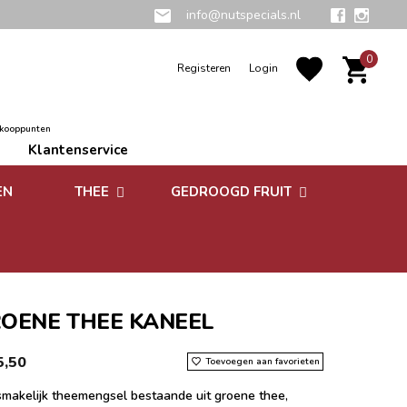
info@nutspecials.nl
0
Registeren
Login
rkooppunten
Klantenservice
EN
THEE
GEDROOGD FRUIT
Groene thee
Zuidvruchten
Kruidenthee
Superfoods
Rooibos thee
OENE THEE KANEEL
Vruchtenthee
5,50
Toevoegen aan favorieten
Witte thee
smakelijk theemengsel bestaande uit groene thee,