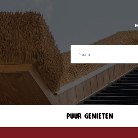
e
Puur genieten