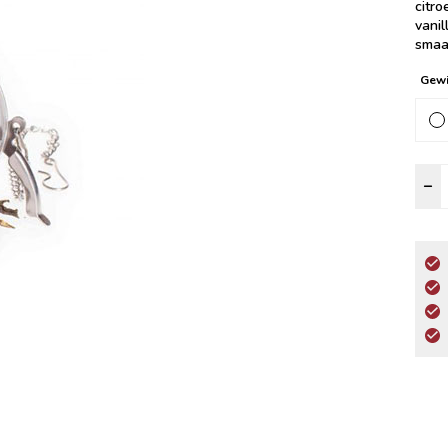
citro
vanil
smaa
Gewi
G
–
K
a