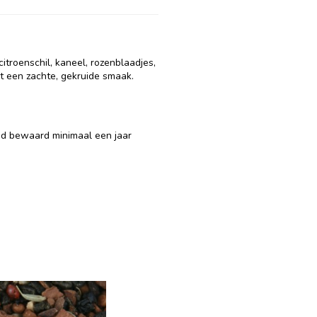
troenschil, kaneel, rozenblaadjes,
et een zachte, gekruide smaak.
ed bewaard minimaal een jaar