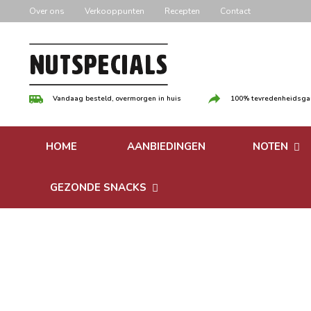
Door
Over ons
Verkooppunten
Recepten
Contact
naar
de
hoofd
inhoud
Vandaag besteld, overmorgen in huis
100% tevredenheidsgar
HOME
AANBIEDINGEN
NOTEN
Versgebrande
GEZONDE SNACKS
Ongebrande 
Bonen
Notenpasta
Granen & Muesli