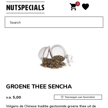
Door
0
MENU
naar
de
hoofd
inhoud
GROENE THEE SENCHA
v.a.
5,00
Toevoegen aan favorieten
Volgens de Chinese traditie gestoomde groene thee uit de