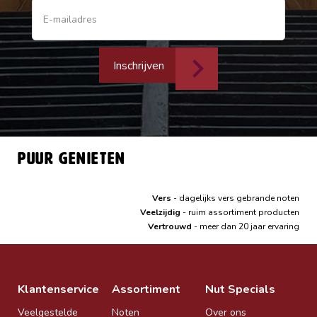
Inschrijven
Puur genieten
Vers
- dagelijks vers gebrande noten
Veelzijdig
- ruim assortiment producten
Vertrouwd
- meer dan 20 jaar ervaring
Klantenservice
Assortiment
Nut Specials
Veelgestelde
Noten
Over ons