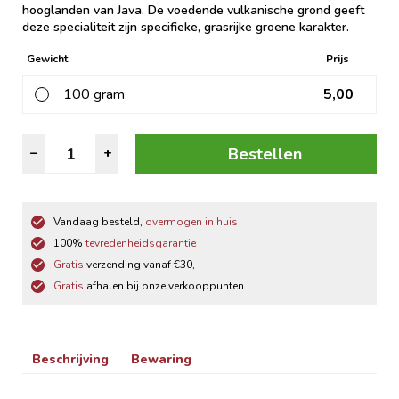
hooglanden van Java. De voedende vulkanische grond geeft
deze specialiteit zijn specifieke, grasrijke groene karakter.
Gewicht
Prijs
100 gram
5,00
Groene
Bestellen
–
+
Thee
Sencha
aantal
Vandaag besteld,
overmogen in huis
100%
tevredenheidsgarantie
Gratis
verzending vanaf €30,-
Gratis
afhalen bij onze verkooppunten
Beschrijving
Bewaring