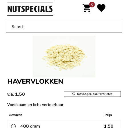
Door
0
MENU
naar
de
hoofd
inhoud
HAVERVLOKKEN
v.a.
1,50
Toevoegen aan favorieten
Voedzaam en licht verteerbaar
Gewicht
Prijs
400 gram
1,50