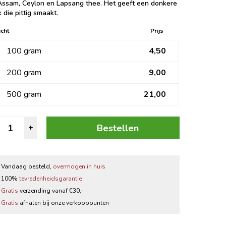
Assam, Ceylon en Lapsang thee. Het geeft een donkere
Zwarte thee
 die pittig smaakt.
cht
Prijs
Thee accessoires
100 gram
4,50
200 gram
9,00
500 gram
21,00
istje
Bestellen
+
an
de
eizer
Vandaag besteld,
overmogen in huis
antal
100%
tevredenheidsgarantie
Gratis
verzending vanaf €30,-
Gratis
afhalen bij onze verkooppunten