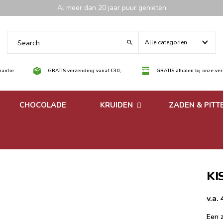
Al meer dan 20 jaar puur genieten
Alle categoriën
antie
GRATIS verzending vanaf €30,-
GRATIS afhalen bij onze ve
CHOCOLADE
KRUIDEN
ZADEN & PITT
 noten
Losse kruiden
noten
Kruidenmixen zonder
zout
KI
v.a.
Een 