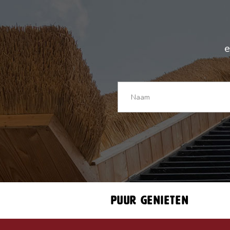
e
Puur genieten