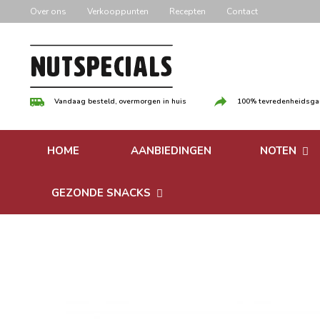
Door
Over ons
Verkooppunten
Recepten
Contact
naar
de
hoofd
inhoud
Vandaag besteld, overmorgen in huis
100% tevredenheidsgar
HOME
AANBIEDINGEN
NOTEN
Versgebrande
GEZONDE SNACKS
Ongebrande 
Bonen
Notenpasta
Granen & Muesli