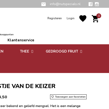
info@nutspecials.nl
0
Registeren
Login
rkooppunten
Klantenservice
EN
THEE
GEDROOGD FRUIT
Groene thee
Zuidvruchten
Kruidenthee
Superfoods
Rooibos thee
STJE VAN DE KEIZER
Vruchtenthee
4,50
Toevoegen aan favorieten
Witte thee
zeer bekend en geliefd mengsel. Het is een melange