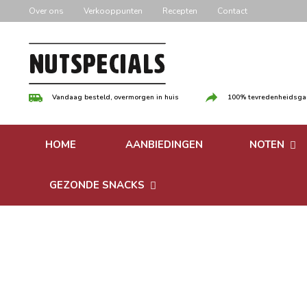
Door
Over ons
Verkooppunten
Recepten
Contact
naar
de
hoofd
inhoud
Vandaag besteld, overmorgen in huis
100% tevredenheidsgar
HOME
AANBIEDINGEN
NOTEN
Versgebrande
GEZONDE SNACKS
Ongebrande 
Bonen
Notenpasta
Granen & Muesli