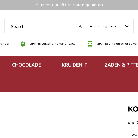
Al meer dan 20 jaar puur genieten
Alle categoriën
antie
GRATIS verzending vanaf €30,-
GRATIS afhalen bij onze ve
CHOCOLADE
KRUIDEN
ZADEN & PITT
 noten
Losse kruiden
noten
Kruidenmixen zonder
zout
KO
v.a.
Gewi