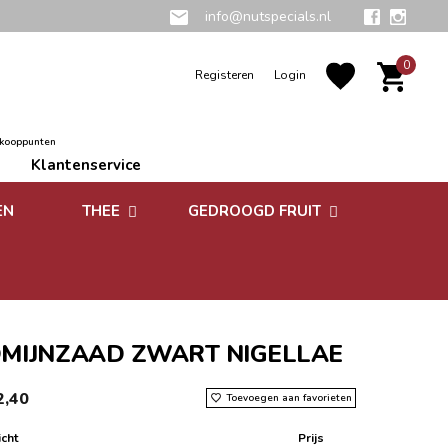
info@nutspecials.nl
0
Registeren
Login
rkooppunten
Klantenservice
EN
THEE
GEDROOGD FRUIT
Groene thee
Zuidvruchten
Kruidenthee
Superfoods
Rooibos thee
MIJNZAAD ZWART NIGELLAE
Vruchtenthee
2,40
Toevoegen aan favorieten
Witte thee
cht
Prijs