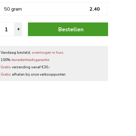
Zwarte thee
50 gram
2,40
Thee accessoires
omijnzaad
Bestellen
+
wart
igellae
antal
Vandaag besteld,
overmogen in huis
100%
tevredenheidsgarantie
Gratis
verzending vanaf €30,-
Gratis
afhalen bij onze verkooppunten