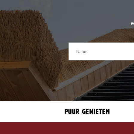
e
Puur genieten