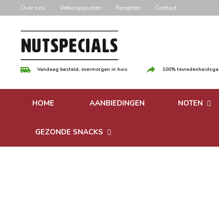
Door
Over ons
Verkooppunten
Recepten
Contact
naar
de
hoofd
inhoud
Vandaag besteld, overmorgen in huis
100% tevredenheidsgar
HOME
AANBIEDINGEN
NOTEN
Versgebrande
GEZONDE SNACKS
Ongebrande 
Bonen
Notenpasta
Granen & Muesli