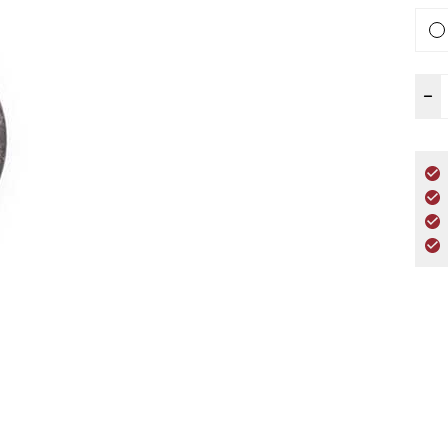
K
–
a