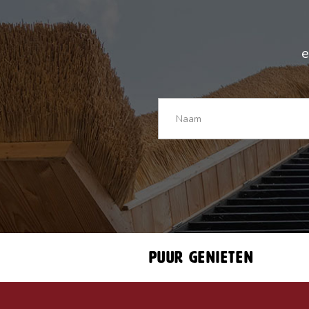
e
Puur genieten