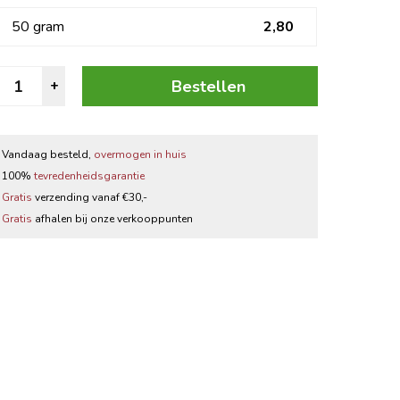
Zwarte thee
50 gram
2,80
Thee accessoires
ruidnagel
Bestellen
+
antal
Vandaag besteld,
overmogen in huis
100%
tevredenheidsgarantie
Gratis
verzending vanaf €30,-
Gratis
afhalen bij onze verkooppunten