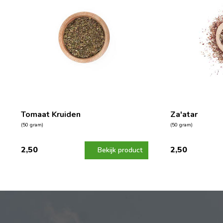
Tomaat Kruiden
Za'atar
(50 gram)
(50 gram)
2,50
2,50
Bekijk product