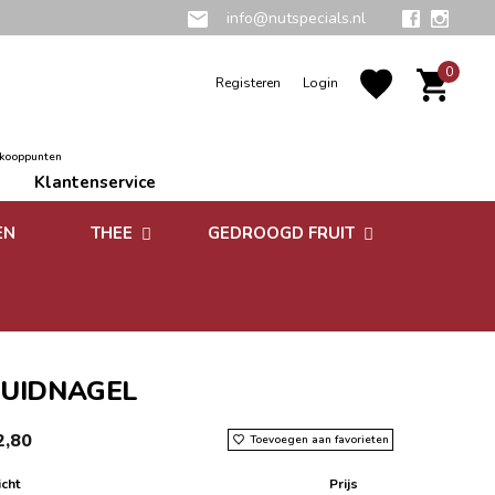
info@nutspecials.nl
0
Registeren
Login
rkooppunten
Klantenservice
EN
THEE
GEDROOGD FRUIT
Groene thee
Zuidvruchten
Kruidenthee
Superfoods
Rooibos thee
UIDNAGEL
Vruchtenthee
2,80
Toevoegen aan favorieten
Witte thee
cht
Prijs