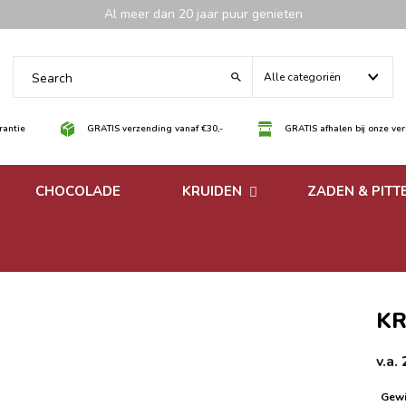
Al meer dan 20 jaar puur genieten
Alle categoriën
antie
GRATIS verzending vanaf €30,-
GRATIS afhalen bij onze ve
CHOCOLADE
KRUIDEN
ZADEN & PITT
 noten
Losse kruiden
noten
Kruidenmixen zonder
zout
KR
v.a.
Gewi