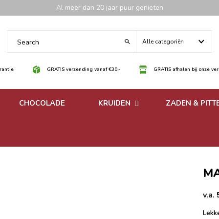
Al meer dan 20 jaar puur genieten
Alle categoriën
antie
GRATIS verzending vanaf €30,-
GRATIS afhalen bij onze ve
CHOCOLADE
KRUIDEN
ZADEN & PITT
 noten
Losse kruiden
noten
Kruidenmixen zonder
zout
MA
v.a.
Lekke