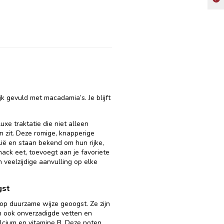
jk gevuld met macadamia’s. Je blijft
xe traktatie die niet alleen
n zit. Deze romige, knapperige
lië en staan bekend om hun rijke,
nack eet, toevoegt aan je favoriete
 veelzijdige aanvulling op elke
gst
op duurzame wijze geoogst. Ze zijn
n ook onverzadigde vetten en
lcium en vitamine B. Deze noten