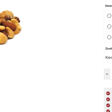
Gewi
Zout
M
–
m
a