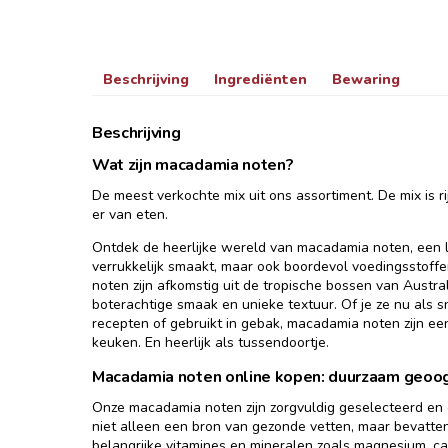
Beschrijving
Ingrediënten
Bewaring
Beschrijving
Wat zijn macadamia noten?
De meest verkochte mix uit ons assortiment. De mix is ri
er van eten.
Ontdek de heerlijke wereld van macadamia noten, een lu
verrukkelijk smaakt, maar ook boordevol voedingsstoffe
noten zijn afkomstig uit de tropische bossen van Austra
boterachtige smaak en unieke textuur. Of je ze nu als s
recepten of gebruikt in gebak, macadamia noten zijn een
keuken. En heerlijk als tussendoortje.
Macadamia noten online kopen: duurzaam geoo
Onze macadamia noten zijn zorgvuldig geselecteerd en 
niet alleen een bron van gezonde vetten, maar bevatte
belangrijke vitamines en mineralen zoals magnesium, ca