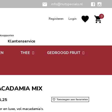
info@nutspecials.nl
0
Registeren
Login
rkooppunten
Klantenservice
EN
THEE
GEDROOGD FRUIT
Groene thee
Zuidvruchten
Kruidenthee
Superfoods
Rooibos thee
CADAMIA MIX
Vruchtenthee
5,25
Toevoegen aan favorieten
Witte thee
r en luxe, vol macadamia’s.