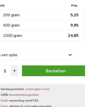
Zwarte thee
cht
Prijs
200 gram
5,25
Thee accessoires
400 gram
9,95
1000 gram
24,85
acadamia
Bestellen
+
ix
antal
Vandaag besteld,
overmogen in huis
100%
tevredenheidsgarantie
Gratis
verzending vanaf €30,-
Gratis
afhalen bij onze verkooppunten