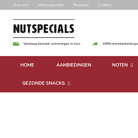
Door
Over ons
Verkooppunten
Recepten
Contact
naar
de
hoofd
inhoud
Vandaag besteld, overmorgen in huis
100% tevredenheidsgar
HOME
AANBIEDINGEN
NOTEN
Versgebrande
GEZONDE SNACKS
Ongebrande 
Bonen
Notenpasta
Granen & Muesli