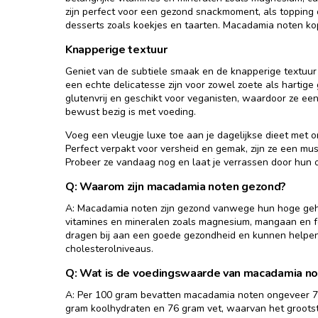
zijn perfect voor een gezond snackmoment, als topping o
desserts zoals koekjes en taarten. Macadamia noten ko
Knapperige textuur
Geniet van de subtiele smaak en de knapperige textuu
een echte delicatesse zijn voor zowel zoete als hartige
glutenvrij en geschikt voor veganisten, waardoor ze een
bewust bezig is met voeding.
Voeg een vleugje luxe toe aan je dagelijkse dieet met
Perfect verpakt voor versheid en gemak, zijn ze een mu
Probeer ze vandaag nog en laat je verrassen door hun
Q: Waarom zijn macadamia noten gezond?
A: Macadamia noten zijn gezond vanwege hun hoge geh
vitamines en mineralen zoals magnesium, mangaan en f
dragen bij aan een goede gezondheid en kunnen helpen 
cholesterolniveaus.
Q: Wat is de voedingswaarde van macadamia no
A: Per 100 gram bevatten macadamia noten ongeveer 71
gram koolhydraten en 76 gram vet, waarvan het groots