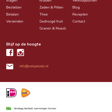
vragen
Kruiden
Verkooppunten
Bestellen
Zaden & Pitten
Blog
Betalen
Thee
Recepten
Verzenden
Gedroogd fruit
Contact
Granen & Muesli
Blijf op de hoogte
info@nutspecials.nl
Vandaag besteld, overmorgen binnen