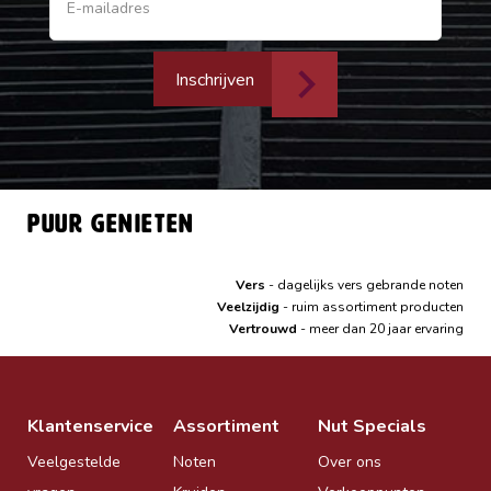
Inschrijven
Puur genieten
Vers
- dagelijks vers gebrande noten
Veelzijdig
- ruim assortiment producten
Vertrouwd
- meer dan 20 jaar ervaring
Klantenservice
Assortiment
Nut Specials
Veelgestelde
Noten
Over ons