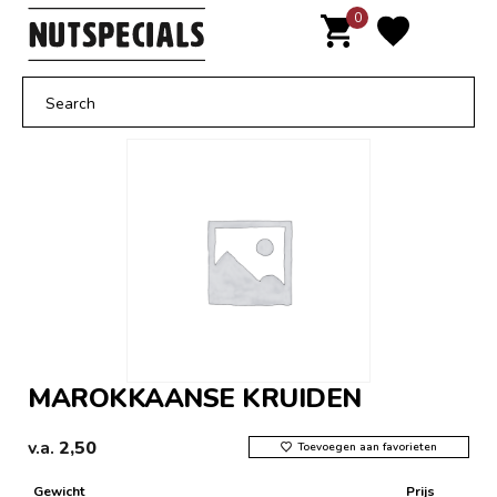
Door
0
MENU
naar
de
hoofd
inhoud
MAROKKAANSE KRUIDEN
v.a.
2,50
Toevoegen aan favorieten
Gewicht
Prijs