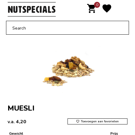
Door
0
MENU
naar
de
hoofd
inhoud
MUESLI
v.a.
4,20
Toevoegen aan favorieten
Gewicht
Prijs