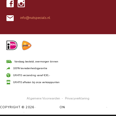
info@nutspecials.nl
Vandaag besteld, overmorgen binnen
100% tevredenheidsgarantie
GRATIS verzending vanaf €30,-
GRATIS afhalen bij onze verkooppunten
Algemene Voorwarden
-
Privacyverklaring
COPYRIGHT © 2026 ·
UBO THEME
ON
GENESIS FRAMEWORK
·
WORDPRESS
·
LOG IN