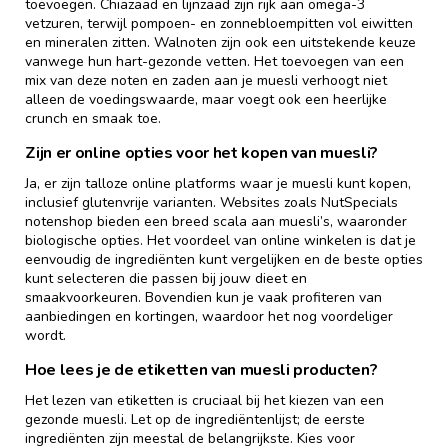
toevoegen. Chiazaad en lijnzaad zijn rijk aan omega-3
vetzuren, terwijl pompoen- en zonnebloempitten vol eiwitten
en mineralen zitten. Walnoten zijn ook een uitstekende keuze
vanwege hun hart-gezonde vetten. Het toevoegen van een
mix van deze noten en zaden aan je muesli verhoogt niet
alleen de voedingswaarde, maar voegt ook een heerlijke
crunch en smaak toe.
Zijn er online opties voor het kopen van muesli?
Ja, er zijn talloze online platforms waar je muesli kunt kopen,
inclusief glutenvrije varianten. Websites zoals NutSpecials
notenshop bieden een breed scala aan muesli’s, waaronder
biologische opties. Het voordeel van online winkelen is dat je
eenvoudig de ingrediënten kunt vergelijken en de beste opties
kunt selecteren die passen bij jouw dieet en
smaakvoorkeuren. Bovendien kun je vaak profiteren van
aanbiedingen en kortingen, waardoor het nog voordeliger
wordt.
Hoe lees je de etiketten van muesli producten?
Het lezen van etiketten is cruciaal bij het kiezen van een
gezonde muesli. Let op de ingrediëntenlijst; de eerste
ingrediënten zijn meestal de belangrijkste. Kies voor