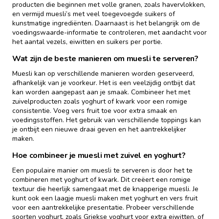
producten die beginnen met volle granen, zoals havervlokken,
en vermijd muesli’s met veel toegevoegde suikers of
kunstmatige ingrediënten. Daarnaast is het belangrijk om de
voedingswaarde-informatie te controleren, met aandacht voor
het aantal vezels, eiwitten en suikers per portie.
Wat zijn de beste manieren om muesli te serveren?
Muesli kan op verschillende manieren worden geserveerd,
afhankelijk van je voorkeur. Het is een veelzijdig ontbijt dat
kan worden aangepast aan je smaak. Combineer het met
zuivelproducten zoals yoghurt of kwark voor een romige
consistentie. Voeg vers fruit toe voor extra smaak en
voedingsstoffen. Het gebruik van verschillende toppings kan
je ontbijt een nieuwe draai geven en het aantrekkelijker
maken.
Hoe combineer je muesli met zuivel en yoghurt?
Een populaire manier om muesli te serveren is door het te
combineren met yoghurt of kwark. Dit creëert een romige
textuur die heerlijk samengaat met de knapperige muesli. Je
kunt ook een laagje muesli maken met yoghurt en vers fruit
voor een aantrekkelijke presentatie. Probeer verschillende
soorten yoghurt, zoals Griekse yoghurt voor extra eiwitten, of