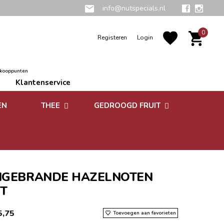
info@nutspecials.nl
0
Registeren
Login
rkooppunten
Klantenservice
EN
THEE
GEDROOGD FRUIT
Groene thee
Zuidvruchten
Kruidenthee
Superfoods
Rooibos thee
GEBRANDE HAZELNOTEN
T
Vruchtenthee
5,75
Toevoegen aan favorieten
Witte thee