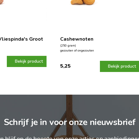
liespinda's Groot
Cashewnoten
(250 gram)
gezouten of ongezouten
Bekijk product
5,25
Bekijk product
Schrijf je in voor onze nieuwsbrief
n blijf op de hoogte van onze acties en aanbiedinge