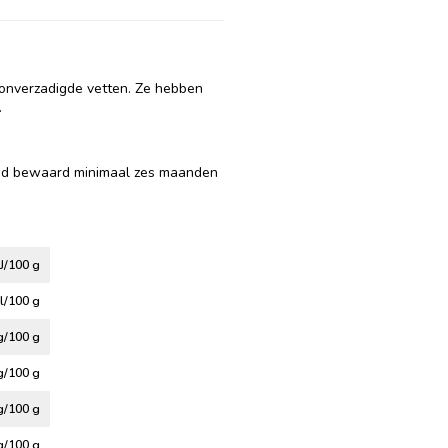
 onverzadigde vetten. Ze hebben
.
oed bewaard minimaal zes maanden
J/100 g
l/100 g
g/100 g
g/100 g
g/100 g
g/100 g