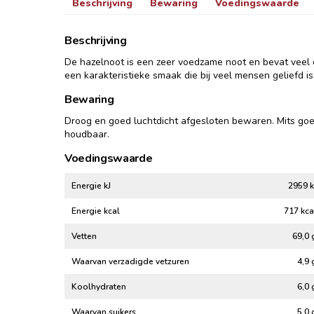
Beschrijving
Bewaring
Voedingswaarde
Beschrijving
De hazelnoot is een zeer voedzame noot en bevat veel
een karakteristieke smaak die bij veel mensen geliefd is
Bewaring
Droog en goed luchtdicht afgesloten bewaren. Mits g
houdbaar.
Voedingswaarde
Energie kJ
2959 k
Energie kcal
717 kca
Vetten
69,0 
Waarvan verzadigde vetzuren
4,9 
Koolhydraten
6,0 
Waarvan suikers
5,0 