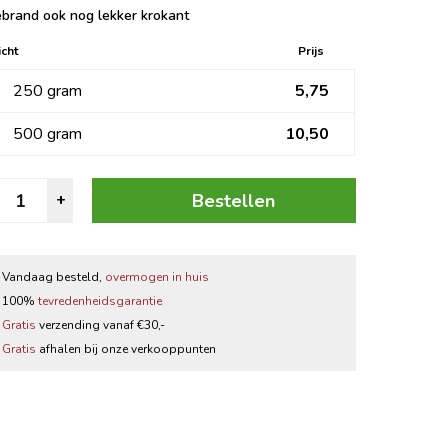
brand ook nog lekker krokant
Zwarte thee
cht
Prijs
Thee accessoires
250 gram
5,75
500 gram
10,50
ngebrande
Bestellen
+
azelnoten
Wit
antal
Vandaag besteld,
overmogen in huis
100%
tevredenheidsgarantie
Gratis
verzending vanaf €30,-
Gratis
afhalen bij onze verkooppunten