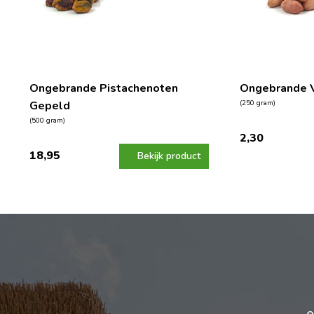
Ongebrande Pistachenoten
Ongebrande V
Gepeld
(250 gram)
(500 gram)
2,30
18,95
Bekijk product
e