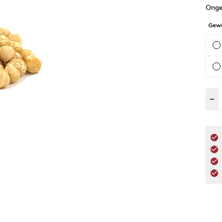
Onge
Gewi
O
–
H
a