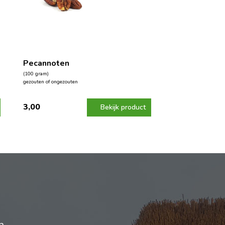
Pecannoten
(100 gram)
gezouten of ongezouten
3,00
Bekijk product
n.