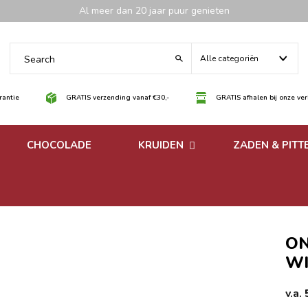
Al meer dan 20 jaar puur genieten
Alle categoriën
antie
GRATIS verzending vanaf €30,-
GRATIS afhalen bij onze ve
CHOCOLADE
KRUIDEN
ZADEN & PITT
 noten
Losse kruiden
noten
Kruidenmixen zonder
zout
ON
WI
v.a.