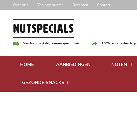
Door
Over ons
Verkooppunten
Recepten
Contact
naar
de
hoofd
inhoud
Vandaag besteld, overmorgen in huis
100% tevredenheidsgar
HOME
AANBIEDINGEN
NOTEN
Versgebrande
GEZONDE SNACKS
Ongebrande 
Bonen
Notenpasta
Granen & Muesli