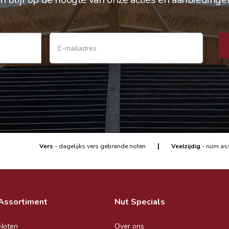
|
Vers
- dagelijks vers gebrande noten
Veelzijdig
- ruim as
Assortiment
Nut Specials
Noten
Over ons