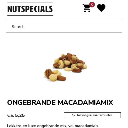
Door
0
MENU
naar
de
hoofd
inhoud
ONGEBRANDE MACADAMIAMIX
v.a.
5,25
Toevoegen aan favorieten
Lekkere en luxe ongebrande mix, vol macadamia’s.