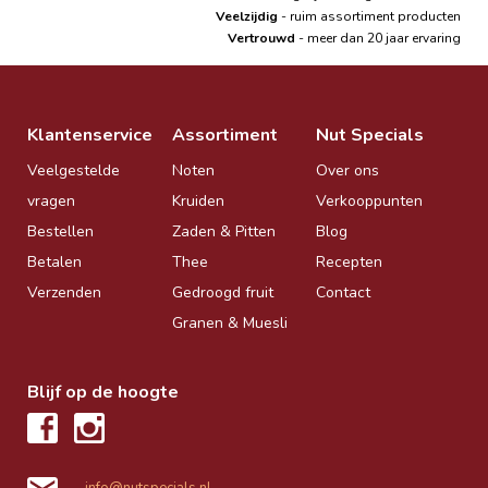
Veelzijdig
- ruim assortiment producten
Vertrouwd
- meer dan 20 jaar ervaring
Klantenservice
Assortiment
Nut Specials
Veelgestelde
Noten
Over ons
vragen
Kruiden
Verkooppunten
Bestellen
Zaden & Pitten
Blog
Betalen
Thee
Recepten
Verzenden
Gedroogd fruit
Contact
Granen & Muesli
Blijf op de hoogte
info@nutspecials.nl