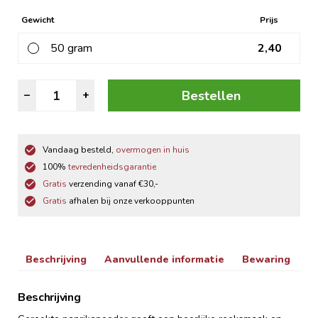
Gewicht
Prijs
50 gram
2,40
Paprikapoeder
Bestellen
–
+
Gerookt
aantal
Vandaag besteld,
overmogen in huis
100%
tevredenheidsgarantie
Gratis
verzending vanaf €30,-
Gratis
afhalen bij onze verkooppunten
Beschrijving
Aanvullende informatie
Bewaring
Beschrijving