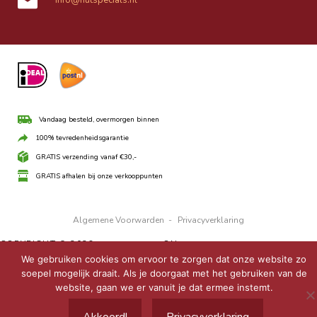
Vandaag besteld, overmorgen binnen
100% tevredenheidsgarantie
GRATIS verzending vanaf €30,-
GRATIS afhalen bij onze verkooppunten
Algemene Voorwarden
-
Privacyverklaring
COPYRIGHT © 2026 ·
UBO THEME
ON
GENESIS FRAMEWORK
·
WORDPRESS
·
LOG IN
We gebruiken cookies om ervoor te zorgen dat onze website zo
soepel mogelijk draait. Als je doorgaat met het gebruiken van de
website, gaan we er vanuit je dat ermee instemt.