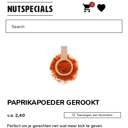
Door
0
MENU
naar
de
hoofd
inhoud
PAPRIKAPOEDER GEROOKT
v.a.
2,40
Toevoegen aan favorieten
Perfect om je gerechten net wat meer kick te geven.