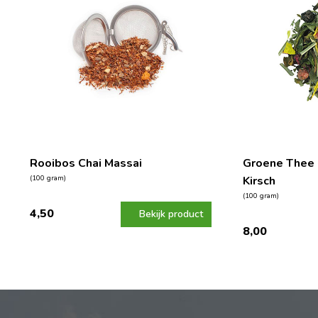
Rooibos Chai Massai
Groene Thee 
(100 gram)
Kirsch
(100 gram)
4,50
Bekijk product
8,00