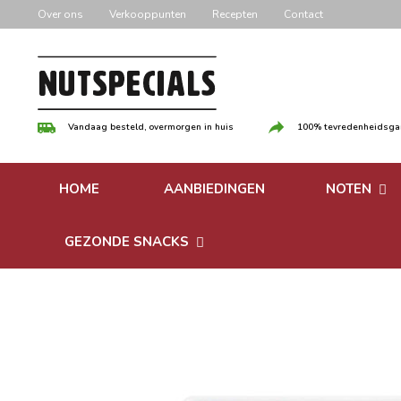
Door
Over ons
Verkooppunten
Recepten
Contact
naar
de
hoofd
inhoud
Vandaag besteld, overmorgen in huis
100% tevredenheidsgar
HOME
AANBIEDINGEN
NOTEN
Versgebrande
GEZONDE SNACKS
Ongebrande 
Bonen
Notenpasta
Granen & Muesli