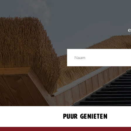
e
Puur genieten