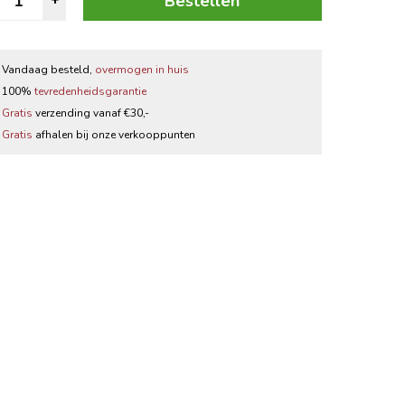
Bestellen
+
antal
Zwarte thee
Thee accessoires
Vandaag besteld,
overmogen in huis
100%
tevredenheidsgarantie
Gratis
verzending vanaf €30,-
Gratis
afhalen bij onze verkooppunten