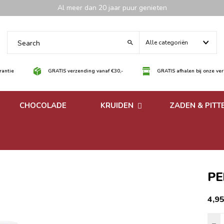
Al meer dan 20 jaar puur genieten
Alle categoriën
antie
GRATIS verzending vanaf €30,-
GRATIS afhalen bij onze ve
CHOCOLADE
KRUIDEN
ZADEN & PITT
 noten
Losse kruiden
noten
Kruidenmixen zonder
zout
P
4,9
P