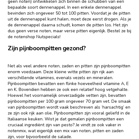
geen noten) ontwikkelen zich binnen de schubben van een
bepaalde soort dennenappel. In een enkele dennenappel
bevinden zich ongeveer 50 tot 100 pitten. Voordat je de pitten
uit de dennenappel kunt halen, moet deze eerst drogen. Als je
de dennenappel daarna schudt, komen de pitten los. Het zijn
dus geen verse noten, maar verse pitten eigenlijk. Bestel ze bij
de notenshop Nutspecials!
Zijn pijnboompitten gezond?
Net als veel andere noten, zaden en pitten zijn pijnboompitten
enorm voedzaam. Deze kleine witte pitten zijn rijk aan
verschillende vitamines, evenals vezels en mineralen.
Pijnboompitten bevatten een flinke hoeveelheid vitamine A, E
en K. Bovendien hebben ze ook een relatief hoog vetgehalte.
Hoewel het voornamelijk onverzadigde vetten zijn, bevatten
pijnboompitten per 100 gram ongeveer 70 gram vet. De smaak
van pijnboompitten wordt vaak beschreven als ‘harsachtig’ en
ze zijn ook rijk aan olie. Pijnboompitten zijn vooral geliefd in de
Italiaanse keuken. Wist je dat gemalen pijnboompitten een
cruciaal ingrediënt zijn van pesto? Je vindt ze ook vaker in
notenmix, wat eigenlijk een mix van noten, pitten en zaden
zijn, voor bijvoorbeeld de salade.