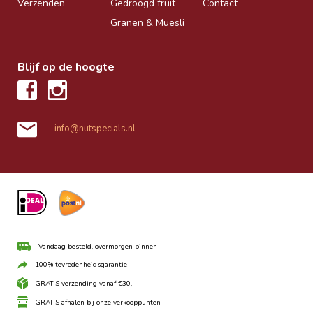
Verzenden
Gedroogd fruit
Contact
Granen & Muesli
Blijf op de hoogte
info@nutspecials.nl
Vandaag besteld, overmorgen binnen
100% tevredenheidsgarantie
GRATIS verzending vanaf €30,-
GRATIS afhalen bij onze verkooppunten