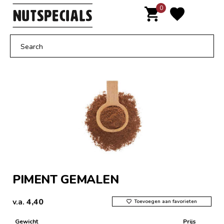
Door
0
MENU
naar
de
hoofd
inhoud
PIMENT GEMALEN
v.a.
4,40
Toevoegen aan favorieten
Gewicht
Prijs