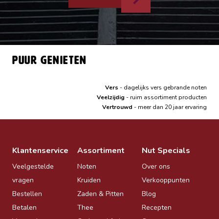
Puur genieten
Vers
- dagelijks vers gebrande noten
Veelzijdig
- ruim assortiment producten
Vertrouwd
- meer dan 20 jaar ervaring
Klantenservice
Assortiment
Nut Specials
Veelgestelde
Noten
Over ons
vragen
Kruiden
Verkooppunten
Bestellen
Zaden & Pitten
Blog
Betalen
Thee
Recepten