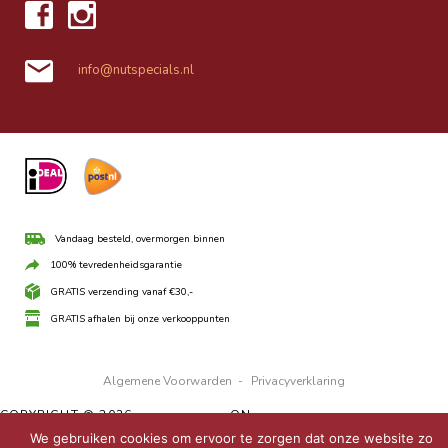
info@nutspecials.nl
Vandaag besteld, overmorgen binnen
100% tevredenheidsgarantie
GRATIS verzending vanaf €30,-
GRATIS afhalen bij onze verkooppunten
Algemene Voorwarden
-
Privacyverklaring
COPYRIGHT © 2026 ·
UBO THEME
ON
GENESIS FRAMEWORK
·
WORDPRESS
·
LOG IN
We gebruiken cookies om ervoor te zorgen dat onze website zo