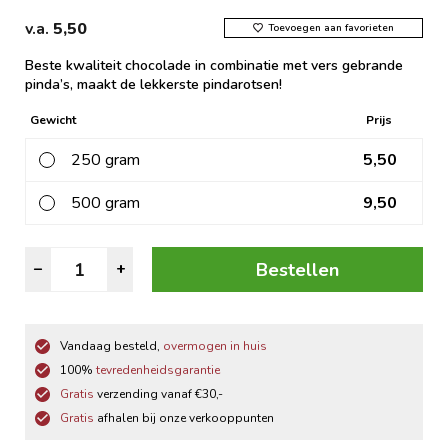
v.a.
5,50
Toevoegen aan favorieten
Beste kwaliteit chocolade in combinatie met vers gebrande
pinda’s, maakt de lekkerste pindarotsen!
Gewicht
Prijs
250 gram
5,50
500 gram
9,50
Pindarots
Bestellen
–
+
ruby
aantal
Vandaag besteld,
overmogen in huis
100%
tevredenheidsgarantie
Gratis
verzending vanaf €30,-
Gratis
afhalen bij onze verkooppunten