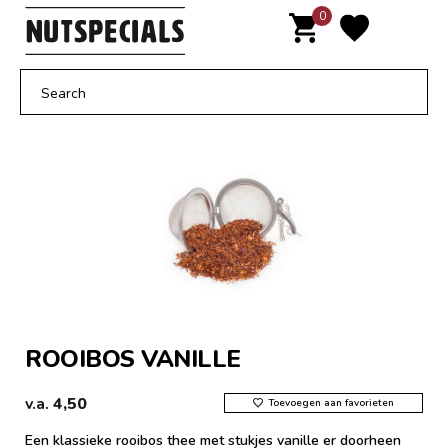
Door
0
MENU
naar
de
hoofd
inhoud
ROOIBOS VANILLE
v.a.
4,50
Toevoegen aan favorieten
Een klassieke rooibos thee met stukjes vanille er doorheen