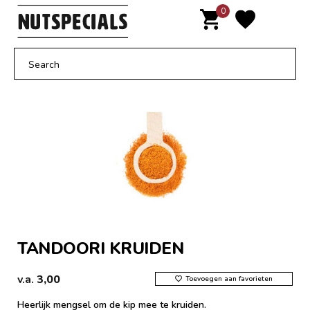
Door
0
MENU
naar
de
hoofd
inhoud
TANDOORI KRUIDEN
v.a.
3,00
Toevoegen aan favorieten
Heerlijk mengsel om de kip mee te kruiden.