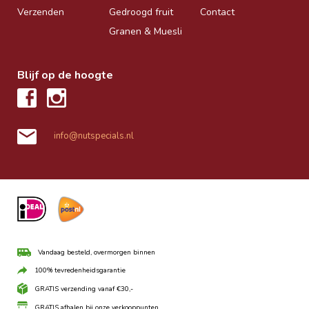
Verzenden
Gedroogd fruit
Contact
Granen & Muesli
Blijf op de hoogte
info@nutspecials.nl
Vandaag besteld, overmorgen binnen
100% tevredenheidsgarantie
GRATIS verzending vanaf €30,-
GRATIS afhalen bij onze verkooppunten