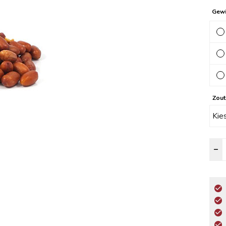
Gewi
Zout
V
–
G
a