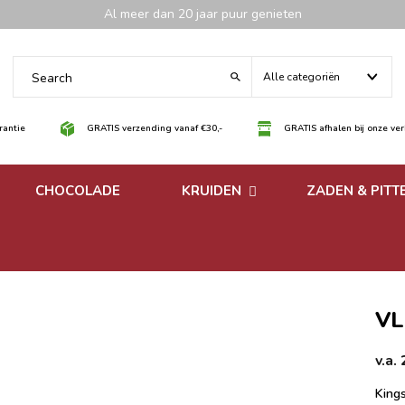
Al meer dan 20 jaar puur genieten
Alle categoriën
antie
GRATIS verzending vanaf €30,-
GRATIS afhalen bij onze ve
CHOCOLADE
KRUIDEN
ZADEN & PITT
 noten
Losse kruiden
noten
Kruidenmixen zonder
zout
VL
v.a.
Kings