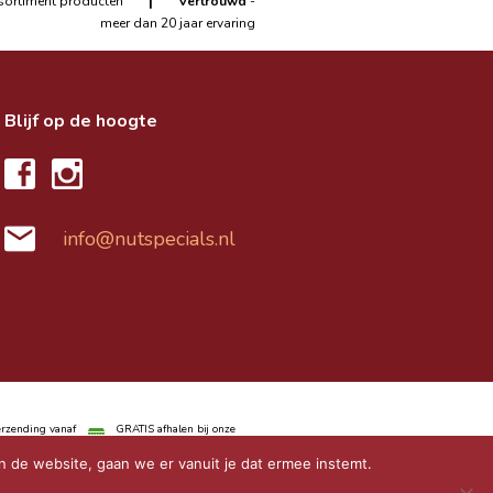
|
sortiment producten
Vertrouwd
-
meer dan 20 jaar ervaring
Blijf op de hoogte
info@nutspecials.nl
rzending vanaf
GRATIS afhalen bij onze
verkooppunten
n de website, gaan we er vanuit je dat ermee instemt.