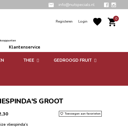
info@nutspecials.nl
0
Registeren
Login
rkooppunten
Klantenservice
EN
THEE
GEDROOGD FRUIT
Groene thee
Zuidvruchten
Kruidenthee
Superfoods
Rooibos thee
IESPINDA'S GROOT
Vruchtenthee
2,30
Toevoegen aan favorieten
Witte thee
ize vliespinda’s