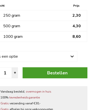
Zwarte thee
cht
Prijs
250 gram
2,30
Thee accessoires
500 gram
4,30
1000 gram
8,60
liespinda's
Bestellen
+
root
antal
Vandaag besteld,
overmogen in huis
100%
tevredenheidsgarantie
Gratis
verzending vanaf €30,-
Gratis
afhalen bij onze verkooppunten