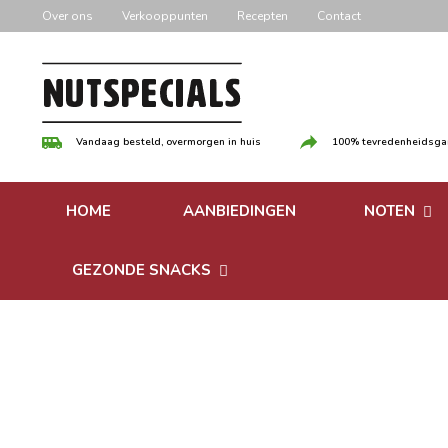
Door
Over ons
Verkooppunten
Recepten
Contact
naar
de
hoofd
inhoud
Vandaag besteld, overmorgen in huis
100% tevredenheidsgar
HOME
AANBIEDINGEN
NOTEN
Versgebrande
GEZONDE SNACKS
Ongebrande 
Bonen
Notenpasta
Granen & Muesli