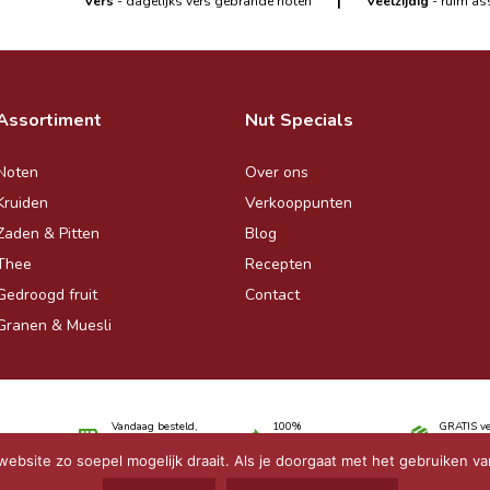
|
Vers
- dagelijks vers gebrande noten
Veelzijdig
- ruim as
Assortiment
Nut Specials
Noten
Over ons
Kruiden
Verkooppunten
Zaden & Pitten
Blog
Thee
Recepten
Gedroogd fruit
Contact
Granen & Muesli
Vandaag besteld,
100%
GRATIS ve
overmorgen binnen
tevredenheidsgarantie
€30,-
bsite zo soepel mogelijk draait. Als je doorgaat met het gebruiken va