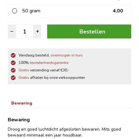
50 gram
4,00
Wild
Bestellen
–
+
Kruiden
Grof
aantal
Vandaag besteld,
overmogen in huis
100%
tevredenheidsgarantie
Gratis
verzending vanaf €30,-
Gratis
afhalen bij onze verkooppunten
Bewaring
Bewaring
Droog en goed luchtdicht afgesloten bewaren. Mits goed
bewaard minimaal een jaar houdbaar.