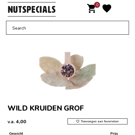
Door
0
MENU
naar
de
hoofd
inhoud
WILD KRUIDEN GROF
v.a.
4,00
Toevoegen aan favorieten
Gewicht
Prijs