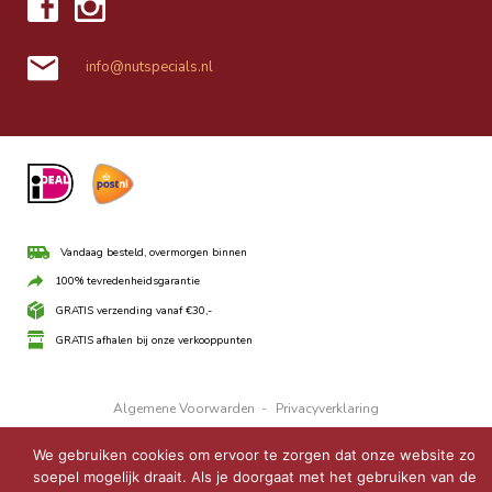
info@nutspecials.nl
Vandaag besteld, overmorgen binnen
100% tevredenheidsgarantie
GRATIS verzending vanaf €30,-
GRATIS afhalen bij onze verkooppunten
Algemene Voorwarden
-
Privacyverklaring
COPYRIGHT © 2026 ·
UBO THEME
ON
GENESIS FRAMEWORK
·
We gebruiken cookies om ervoor te zorgen dat onze website zo
WORDPRESS
·
LOG IN
soepel mogelijk draait. Als je doorgaat met het gebruiken van de