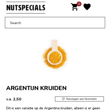
Door
0
MENU
naar
de
hoofd
inhoud
ARGENTIJN KRUIDEN
v.a.
2,50
Toevoegen aan favorieten
Dit is een variatie op de Argentina kruiden, alleen is er geen