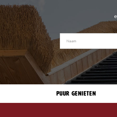
e
Puur genieten