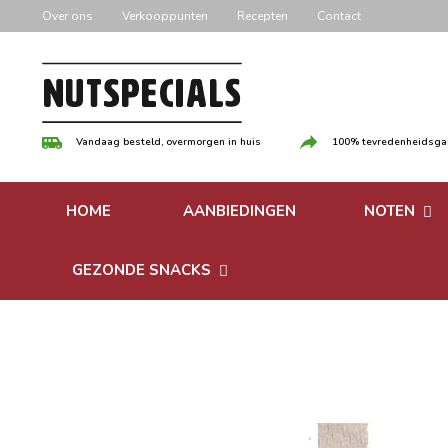
Door
Over ons
Verkooppunten
Recepten
Contact
naar
de
hoofd
inhoud
Vandaag besteld, overmorgen in huis
100% tevredenheidsgar
HOME
AANBIEDINGEN
NOTEN
Versgebrande
GEZONDE SNACKS
Ongebrande 
Bonen
Notenpasta
Granen & Muesli