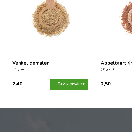
Venkel gemalen
Appeltaart K
(50 gram)
(50 gram)
2,40
2,50
Bekijk product