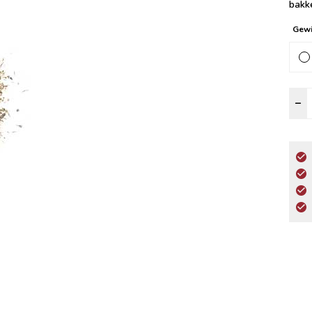
bakk
Gewi
V
–
K
a