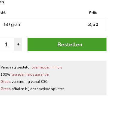
en.
Zwarte thee
cht
Prijs
Thee accessoires
50 gram
3,50
lees
Bestellen
+
ruiden
antal
Vandaag besteld,
overmogen in huis
100%
tevredenheidsgarantie
Gratis
verzending vanaf €30,-
Gratis
afhalen bij onze verkooppunten