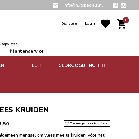
info@nutspecials.nl
0
Registeren
Login
rkooppunten
Klantenservice
EN
THEE
GEDROOGD FRUIT
Groene thee
Zuidvruchten
Kruidenthee
Superfoods
Rooibos thee
EES KRUIDEN
Vruchtenthee
3,50
Toevoegen aan favorieten
Witte thee
algemeen mengsel om vlees mee te kruiden, vóór het