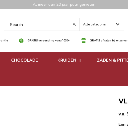
Al meer dan 20 jaar puur genieten
Alle categoriën
antie
GRATIS verzending vanaf €30,-
GRATIS afhalen bij onze ve
CHOCOLADE
KRUIDEN
ZADEN & PITT
 noten
Losse kruiden
noten
Kruidenmixen zonder
zout
VL
v.a.
Een 