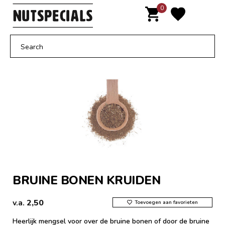
Door
0
MENU
naar
de
hoofd
inhoud
BRUINE BONEN KRUIDEN
v.a.
2,50
Toevoegen aan favorieten
Heerlijk mengsel voor over de bruine bonen of door de bruine