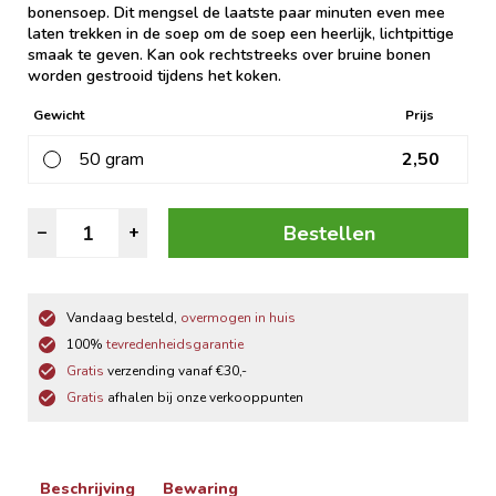
bonensoep. Dit mengsel de laatste paar minuten even mee
laten trekken in de soep om de soep een heerlijk, lichtpittige
smaak te geven. Kan ook rechtstreeks over bruine bonen
worden gestrooid tijdens het koken.
Gewicht
Prijs
50 gram
2,50
Bruine
Bestellen
–
+
Bonen
Kruiden
aantal
Vandaag besteld,
overmogen in huis
100%
tevredenheidsgarantie
Gratis
verzending vanaf €30,-
Gratis
afhalen bij onze verkooppunten
Beschrijving
Bewaring