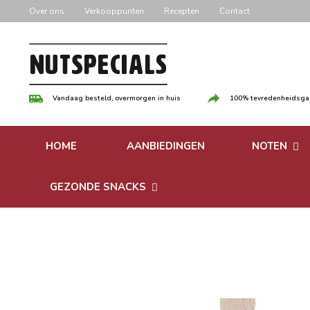
Door
Over ons
Verkooppunten
Recepten
Contact
naar
de
hoofd
inhoud
Vandaag besteld, overmorgen in huis
100% tevredenheidsgar
HOME
AANBIEDINGEN
NOTEN
Versgebrande
GEZONDE SNACKS
Ongebrande 
Bonen
Notenpasta
Granen & Muesli