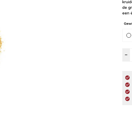
krui
de g
een 
Gewi
C
–
K
a