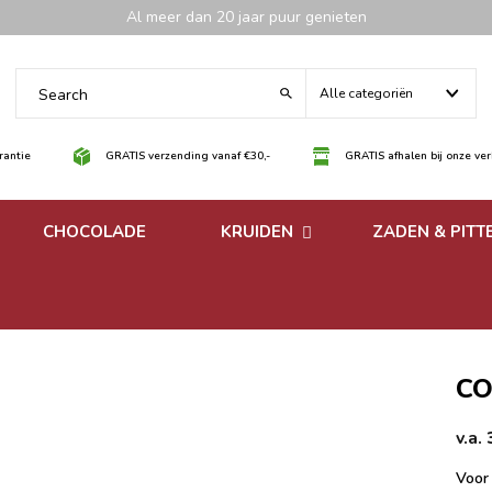
Al meer dan 20 jaar puur genieten
Alle categoriën
antie
GRATIS verzending vanaf €30,-
GRATIS afhalen bij onze ve
CHOCOLADE
KRUIDEN
ZADEN & PITT
 noten
Losse kruiden
noten
Kruidenmixen zonder
zout
CO
v.a.
Voor