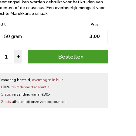
denmengsel kan worden gebruikt voor het kruiden van
Zwarte thee
roenten of de couscous. Een overheerlijk mengsel voor
échte Marokkanse smaak.
Thee accessoires
cht
Prijs
50 gram
3,00
ouscous
Bestellen
+
ruiden
antal
Vandaag besteld,
overmogen in huis
100%
tevredenheidsgarantie
Gratis
verzending vanaf €30,-
Gratis
afhalen bij onze verkooppunten