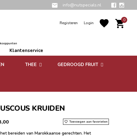
info@nutspecials.nl
0
Registeren
Login
rkooppunten
Klantenservice
EN
THEE
GEDROOGD FRUIT
Groene thee
Zuidvruchten
Kruidenthee
Superfoods
Rooibos thee
USCOUS KRUIDEN
Vruchtenthee
3,00
Toevoegen aan favorieten
Witte thee
 het bereiden van Marokkaanse gerechten. Het