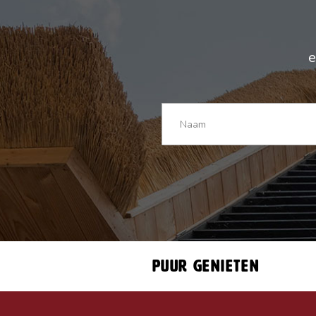
e
Puur genieten