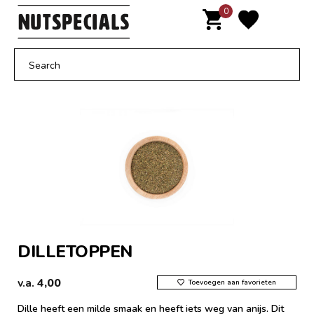
Door
0
MENU
naar
de
hoofd
inhoud
DILLETOPPEN
v.a.
4,00
Toevoegen aan favorieten
Dille heeft een milde smaak en heeft iets weg van anijs. Dit