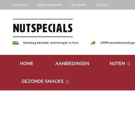
Door
Over ons
Verkooppunten
Recepten
Contact
naar
de
hoofd
inhoud
Vandaag besteld, overmorgen in huis
100% tevredenheidsgar
HOME
AANBIEDINGEN
NOTEN
Versgebrande
GEZONDE SNACKS
Ongebrande 
Bonen
Notenpasta
Granen & Muesli