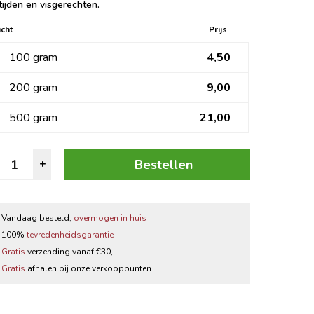
ijden en visgerechten.
Zwarte thee
cht
Prijs
Thee accessoires
100 gram
4,50
200 gram
9,00
500 gram
21,00
arl
Bestellen
+
rey
ngels
antal
Vandaag besteld,
overmogen in huis
100%
tevredenheidsgarantie
Gratis
verzending vanaf €30,-
Gratis
afhalen bij onze verkooppunten