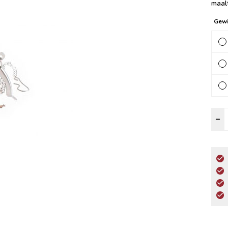
maalt
Gewi
E
–
G
E
a