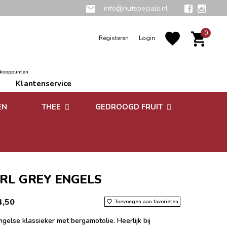
info@nutspecials.nl
0
Registeren
Login
rkooppunten
Klantenservice
EN
THEE
GEDROOGD FRUIT
Groene thee
Zuidvruchten
Kruidenthee
Superfoods
Rooibos thee
RL GREY ENGELS
Vruchtenthee
4,50
Toevoegen aan favorieten
Witte thee
gelse klassieker met bergamotolie. Heerlijk bij