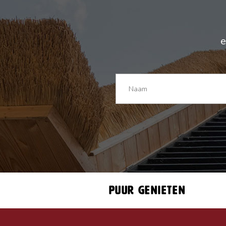
e
Puur genieten