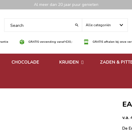
Al meer dan 20 jaar puur genieten
Alle categoriën
antie
GRATIS verzending vanaf €30,-
GRATIS afhalen bij onze ve
CHOCOLADE
KRUIDEN
ZADEN & PITT
 noten
Losse kruiden
noten
Kruidenmixen zonder
zout
EA
v.a.
De En