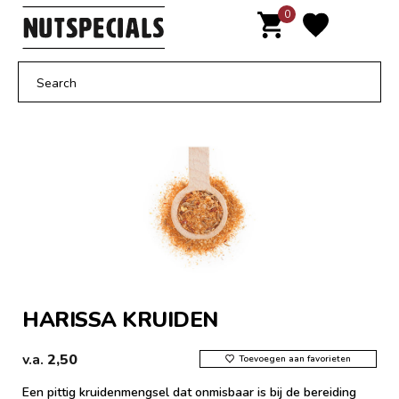
Door
0
MENU
naar
de
hoofd
inhoud
HARISSA KRUIDEN
v.a.
2,50
Toevoegen aan favorieten
Een pittig kruidenmengsel dat onmisbaar is bij de bereiding