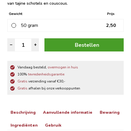
van tajine schotels en couscous.
Gewicht
Prijs
50 gram
2,50
Harissa
Bestellen
–
+
Kruiden
aantal
Vandaag besteld,
overmogen in huis
100%
tevredenheidsgarantie
Gratis
verzending vanaf €30,-
Gratis
afhalen bij onze verkooppunten
Beschrijving
Aanvullende informatie
Bewaring
Ingrediënten
Gebruik