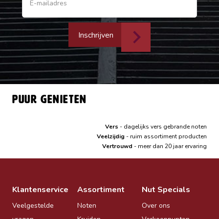
Inschrijven
Puur genieten
Vers
- dagelijks vers gebrande noten
Veelzijdig
- ruim assortiment producten
Vertrouwd
- meer dan 20 jaar ervaring
Klantenservice
Assortiment
Nut Specials
Veelgestelde
Noten
Over ons