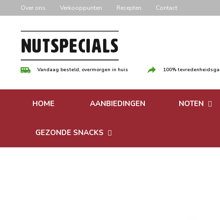
Door
Over ons
Verkooppunten
Recepten
Contact
naar
de
hoofd
inhoud
Vandaag besteld, overmorgen in huis
100% tevredenheidsgar
HOME
AANBIEDINGEN
NOTEN
Versgebrande
GEZONDE SNACKS
Ongebrande 
Bonen
Notenpasta
Granen & Muesli