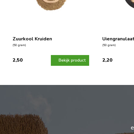
Zuurkool Kruiden
Uiengranulaa
(50 gram)
(50 gram)
2,50
2,20
Bekijk product
e