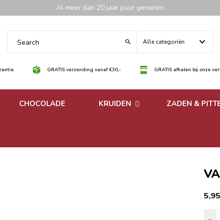
Al meer dan 20 jaar puur genieten
Alle categoriën
antie
GRATIS verzending vanaf €30,-
GRATIS afhalen bij onze ve
CHOCOLADE
KRUIDEN
ZADEN & PITT
 noten
Losse kruiden
noten
Kruidenmixen zonder
zout
VA
5,9
V