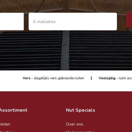
|
Vers
- dagelijks vers gebrande noten
Veelzijdig
- ruim as
Assortiment
Nut Specials
Noten
Over ons