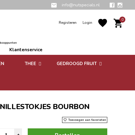
info@nutspecials.nl
0
Registeren
Login
rkooppunten
Klantenservice
EN
THEE
GEDROOGD FRUIT
Groene thee
Zuidvruchten
Kruidenthee
Superfoods
Rooibos thee
NILLESTOKJES BOURBON
Vruchtenthee
5
Toevoegen aan favorieten
Witte thee
anillestokjes