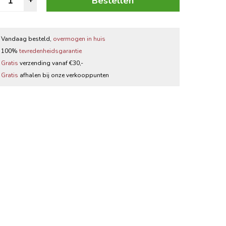
Bestellen
+
ourbon
Zwarte thee
antal
Thee accessoires
Vandaag besteld,
overmogen in huis
100%
tevredenheidsgarantie
Gratis
verzending vanaf €30,-
Gratis
afhalen bij onze verkooppunten