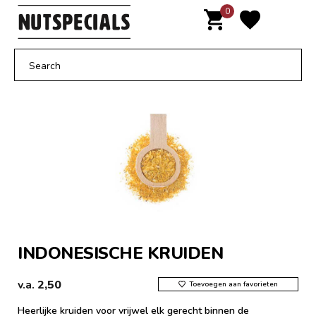
Door
0
MENU
naar
de
hoofd
inhoud
INDONESISCHE KRUIDEN
v.a.
2,50
Toevoegen aan favorieten
Heerlijke kruiden voor vrijwel elk gerecht binnen de