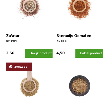
Za'atar
Steranijs Gemalen
(50 gram)
(50 gram)
2,50
4,50
Bekijk product
Bekijk product
Zoutloos