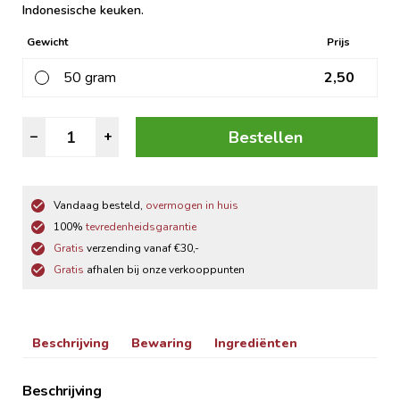
Indonesische keuken.
Gewicht
Prijs
50 gram
2,50
Indonesische
Bestellen
–
+
Kruiden
aantal
Vandaag besteld,
overmogen in huis
100%
tevredenheidsgarantie
Gratis
verzending vanaf €30,-
Gratis
afhalen bij onze verkooppunten
Beschrijving
Bewaring
Ingrediënten
Beschrijving