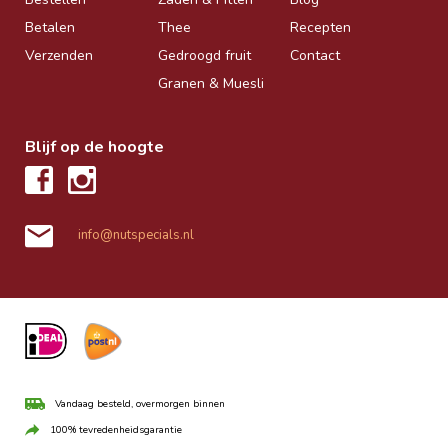
Betalen
Thee
Recepten
Verzenden
Gedroogd fruit
Contact
Granen & Muesli
Blijf op de hoogte
info@nutspecials.nl
Vandaag besteld, overmorgen binnen
100% tevredenheidsgarantie