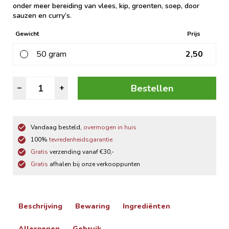
onder meer bereiding van vlees, kip, groenten, soep, door
sauzen en curry’s.
Gewicht
Prijs
50 gram
2,50
Kerrie
Bestellen
–
+
Bengaals
aantal
Vandaag besteld,
overmogen in huis
100%
tevredenheidsgarantie
Gratis
verzending vanaf €30,-
Gratis
afhalen bij onze verkooppunten
Beschrijving
Bewaring
Ingrediënten
Allergenen
Gebruik