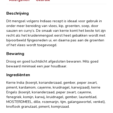
Beschrijving
Dit mengsel volgens Indiaas recept is ideaal voor gebruik in
onder meer bereiding van vlees, kip, groenten, soep, door
sauzen en curry’s. De smaak van kerrie komt het beste tot zijn
recht als het kruidenmengsel eerst heet gebakken wordt met
bijvoorbeeld fijngesneden ui, en daarna pas aan de groenten
of het vlees wordt toegevoegd.
Bewaring
Droog en goed luchtdicht afgesloten bewaren. Mits goed
bewaard minimaal een jaar houdbaar.
Ingrediënten
Kerrie India (koenjit, korianderzaad, gember, peper zwart,
piment, kardamom, cayenne, kruidnagel, karwijzaad), kerrie
Engels (koenjit, korianderzaad, peper zwart, cayenne,
fenegriek, komijn, karwij, kruidnagel, gember, laurierblad,
MOSTERDMEEL, dille, rozemarijn, tijm, galangawortel, venkel),
knoflook granulaat, piment, komijnzaad.