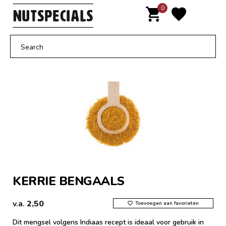
Door
0
MENU
naar
de
hoofd
inhoud
KERRIE BENGAALS
v.a.
2,50
Toevoegen aan favorieten
Dit mengsel volgens Indiaas recept is ideaal voor gebruik in