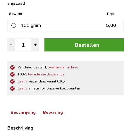
anijszaad
Gewicht
Prijs
100 gram
5,00
Kruidenthee
Bestellen
–
+
Droommix
aantal
Vandaag besteld,
overmogen in huis
100%
tevredenheidsgarantie
Gratis
verzending vanaf €30,-
Gratis
afhalen bij onze verkooppunten
Beschrijving
Bewaring
Beschrijving