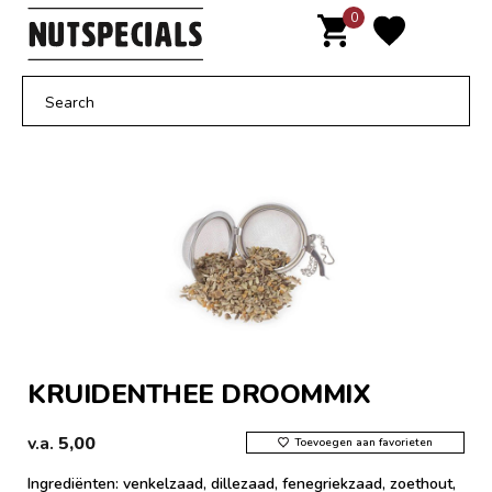
Door
0
MENU
naar
de
hoofd
inhoud
KRUIDENTHEE DROOMMIX
v.a.
5,00
Toevoegen aan favorieten
Ingrediënten: venkelzaad, dillezaad, fenegriekzaad, zoethout,