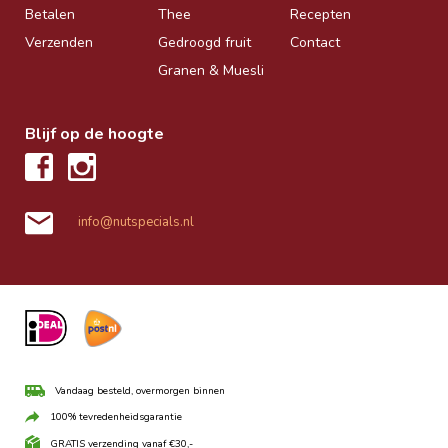
Betalen
Thee
Recepten
Verzenden
Gedroogd fruit
Contact
Granen & Muesli
Blijf op de hoogte
info@nutspecials.nl
Vandaag besteld, overmorgen binnen
100% tevredenheidsgarantie
GRATIS verzending vanaf €30,-