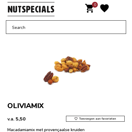
Door
0
MENU
naar
de
hoofd
inhoud
OLIVIAMIX
v.a.
5,50
Toevoegen aan favorieten
Macadamiamix met provençaalse kruiden