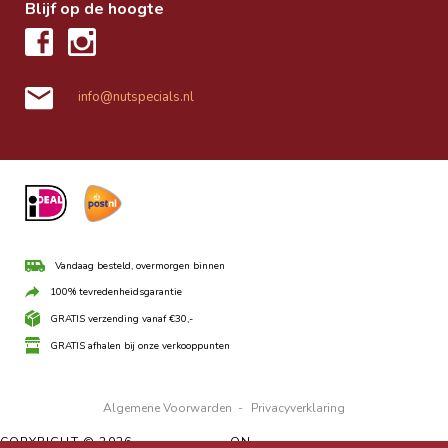
Blijf op de hoogte
info@nutspecials.nl
Vandaag besteld, overmorgen binnen
100% tevredenheidsgarantie
GRATIS verzending vanaf €30,-
GRATIS afhalen bij onze verkooppunten
Algemene Voorwarden
-
Privacyverklaring
COPYRIGHT © 2026 ·
UBO THEME
ON
GENESIS FRAMEWORK
·