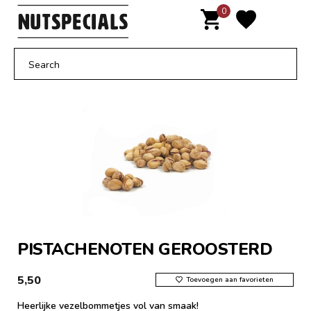
Door
0
MENU
naar
de
hoofd
inhoud
PISTACHENOTEN GEROOSTERD
5,50
Toevoegen aan favorieten
Heerlijke vezelbommetjes vol van smaak!