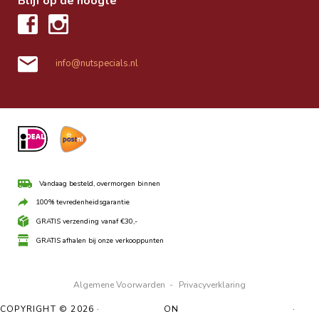
Blijf op de hoogte
info@nutspecials.nl
Vandaag besteld, overmorgen binnen
100% tevredenheidsgarantie
GRATIS verzending vanaf €30,-
GRATIS afhalen bij onze verkooppunten
Algemene Voorwarden
-
Privacyverklaring
COPYRIGHT © 2026 ·
UBO THEME
ON
GENESIS FRAMEWORK
·