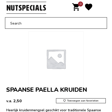
Door
0
MENU
naar
de
hoofd
inhoud
SPAANSE PAELLA KRUIDEN
v.a.
2,50
Toevoegen aan favorieten
Heerlijk kruidenmengsel geschikt voor traditionele Spaanse