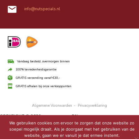
info@nutspecials.nl
Vandaag besteld, overmorgen binnen
100% tevredenheidsgarantie
GRATIS verzending vanaf €30,-
GRATIS afhalen bij onze verkooppunten
Algemene Voorwarden
-
Privacyverklaring
COPYRIGHT © 2026 ·
UBO THEME
ON
GENESIS FRAMEWORK
·
WORDPRESS
·
LOG IN
We gebruiken cookies om ervoor te zorgen dat onze website zo
soepel mogelijk draait. Als je doorgaat met het gebruiken van de
website, gaan we er vanuit je dat ermee instemt.