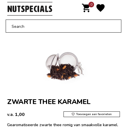
Door
0
MENU
naar
de
hoofd
inhoud
ZWARTE THEE KARAMEL
v.a.
1,00
Toevoegen aan favorieten
Gearomatiseerde zwarte thee romig van smaakvolle karamel.