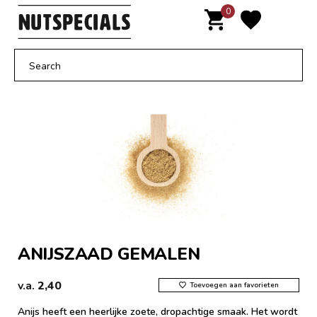
Door
0
MENU
naar
de
hoofd
inhoud
ANIJSZAAD GEMALEN
v.a.
2,40
Toevoegen aan favorieten
Anijs heeft een heerlijke zoete, dropachtige smaak. Het wordt