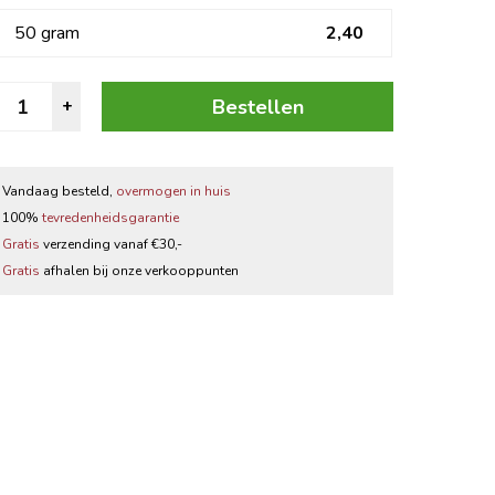
Zwarte thee
50 gram
2,40
Thee accessoires
itroengras
Bestellen
+
Gemalen
antal
Vandaag besteld,
overmogen in huis
100%
tevredenheidsgarantie
Gratis
verzending vanaf €30,-
Gratis
afhalen bij onze verkooppunten