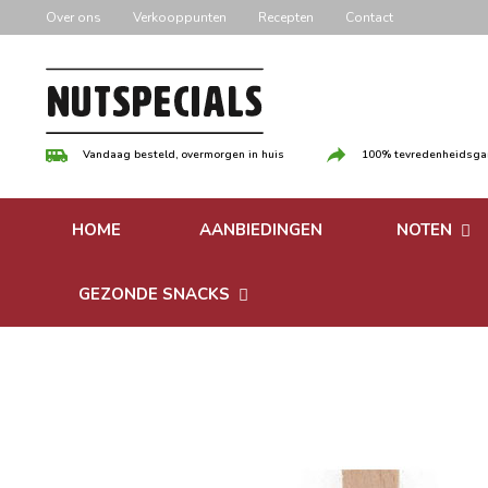
Door
Over ons
Verkooppunten
Recepten
Contact
naar
de
hoofd
inhoud
Vandaag besteld, overmorgen in huis
100% tevredenheidsgar
HOME
AANBIEDINGEN
NOTEN
Versgebrande
GEZONDE SNACKS
Ongebrande 
Bonen
Notenpasta
Granen & Muesli