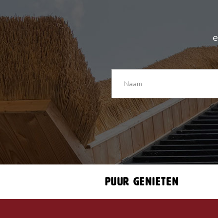
e
Puur genieten