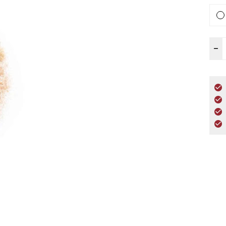
C
–
a