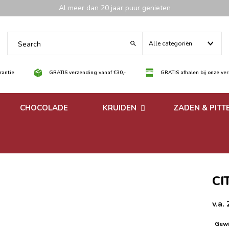
Al meer dan 20 jaar puur genieten
Alle categoriën
antie
GRATIS verzending vanaf €30,-
GRATIS afhalen bij onze ve
CHOCOLADE
KRUIDEN
ZADEN & PITT
 noten
Losse kruiden
noten
Kruidenmixen zonder
zout
CI
v.a.
Gewi