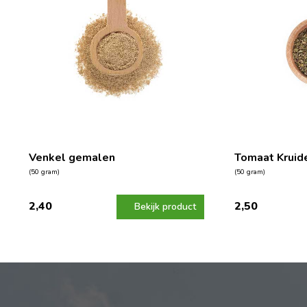
Venkel gemalen
Tomaat Kruid
(50 gram)
(50 gram)
2,40
2,50
Bekijk product