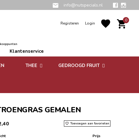
info@nutspecials.nl
0
Registeren
Login
rkooppunten
Klantenservice
EN
THEE
GEDROOGD FRUIT
Groene thee
Zuidvruchten
Kruidenthee
Superfoods
Rooibos thee
TROENGRAS GEMALEN
Vruchtenthee
2,40
Toevoegen aan favorieten
Witte thee
cht
Prijs