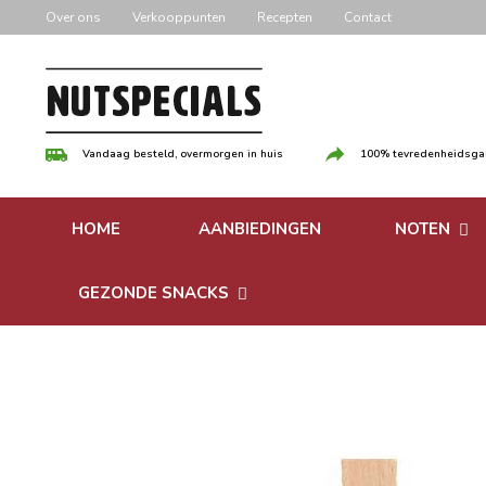
Door
Over ons
Verkooppunten
Recepten
Contact
naar
de
hoofd
inhoud
Vandaag besteld, overmorgen in huis
100% tevredenheidsgar
HOME
AANBIEDINGEN
NOTEN
Versgebrande
GEZONDE SNACKS
Ongebrande 
Bonen
Notenpasta
Granen & Muesli