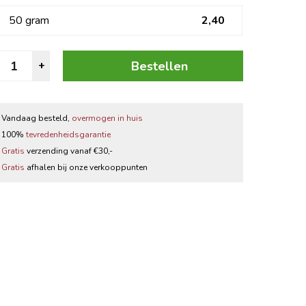
Zwarte thee
50 gram
2,40
Thee accessoires
omijn
Bestellen
+
Gemalen
jinten
antal
Vandaag besteld,
overmogen in huis
100%
tevredenheidsgarantie
Gratis
verzending vanaf €30,-
Gratis
afhalen bij onze verkooppunten