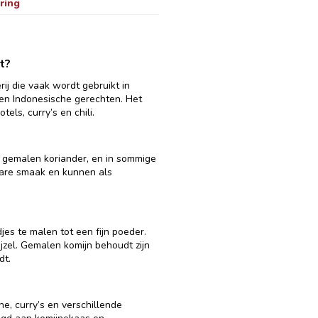
ring
t?
ij die vaak wordt gebruikt in
en Indonesische gerechten. Het
ls, curry’s en chili.
, gemalen koriander, en in sommige
bare smaak en kunnen als
es te malen tot een fijn poeder.
jzel. Gemalen komijn behoudt zijn
dt.
ne, curry’s en verschillende