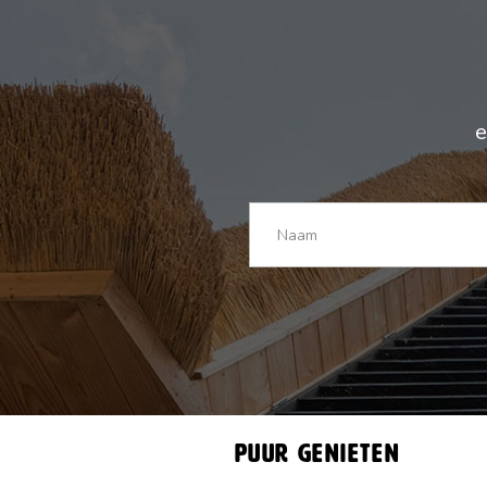
e
Puur genieten