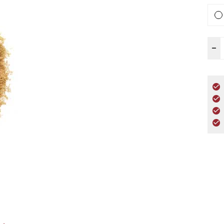
K
–
D
a