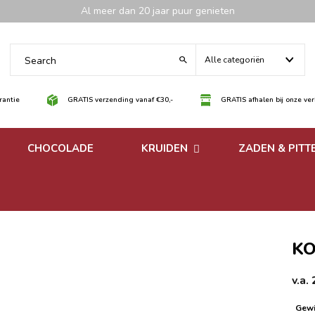
Al meer dan 20 jaar puur genieten
Alle categoriën
antie
GRATIS verzending vanaf €30,-
GRATIS afhalen bij onze ve
CHOCOLADE
KRUIDEN
ZADEN & PITT
 noten
Losse kruiden
noten
Kruidenmixen zonder
zout
KO
v.a.
Gewi