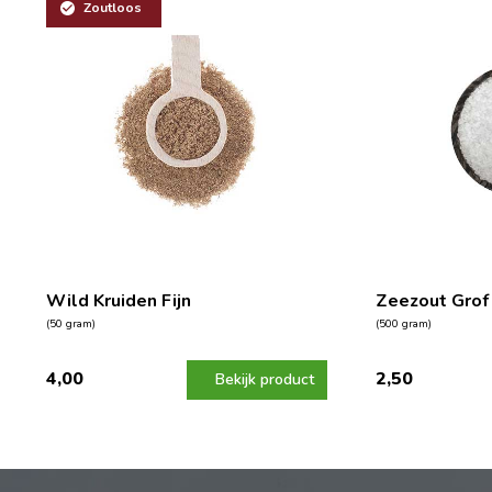
Zoutloos
Wild Kruiden Fijn
Zeezout Grof
(50 gram)
(500 gram)
4,00
2,50
Bekijk product