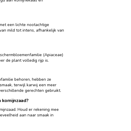
egd aan komijnekaas en
met een lichte nootachtige
an mild tot intens, afhankelijk van
e schermbloemenfamilie (Apiaceae)
de plant volledig rijp is.
nfamilie behoren, hebben ze
smaak, terwijl karwij een meer
verschillende gerechten gebruikt.
n komijnzaad?
komijnzaad. Houd er rekening mee
oeveelheid aan naar smaak in