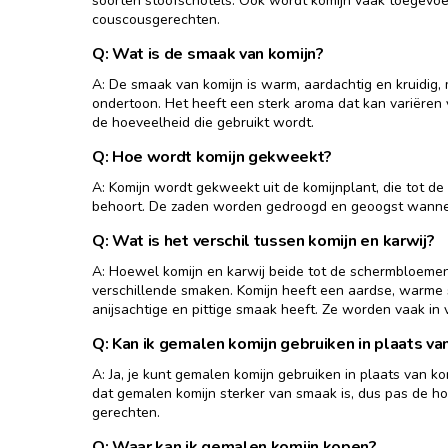
soorten stoofschotels. Ook wordt komijn vaak toegevo
couscousgerechten.
Q: Wat is de smaak van komijn?
A: De smaak van komijn is warm, aardachtig en kruidig, 
ondertoon. Het heeft een sterk aroma dat kan variëren v
de hoeveelheid die gebruikt wordt.
Q: Hoe wordt komijn gekweekt?
A: Komijn wordt gekweekt uit de komijnplant, die tot d
behoort. De zaden worden gedroogd en geoogst wanneer 
Q: Wat is het verschil tussen komijn en karwij?
A: Hoewel komijn en karwij beide tot de schermbloeme
verschillende smaken. Komijn heeft een aardse, warme 
anijsachtige en pittige smaak heeft. Ze worden vaak in 
Q: Kan ik gemalen komijn gebruiken in plaats va
A: Ja, je kunt gemalen komijn gebruiken in plaats van 
dat gemalen komijn sterker van smaak is, dus pas de h
gerechten.
Q: Waar kan ik gemalen komijn kopen?