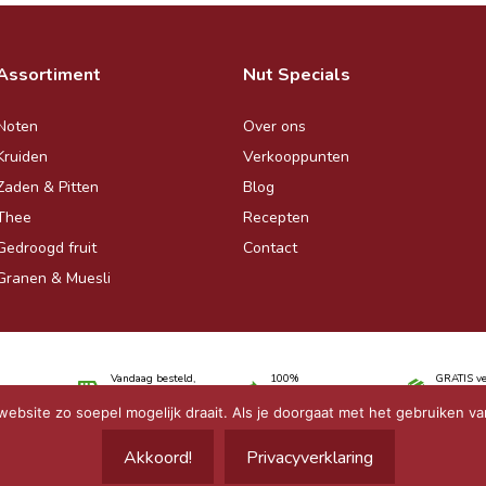
Assortiment
Nut Specials
Noten
Over ons
Kruiden
Verkooppunten
Zaden & Pitten
Blog
Thee
Recepten
Gedroogd fruit
Contact
Granen & Muesli
Vandaag besteld,
100%
GRATIS ve
overmorgen binnen
tevredenheidsgarantie
€30,-
bsite zo soepel mogelijk draait. Als je doorgaat met het gebruiken va
Algemene Voorwarden
-
Privacyverklaring
Akkoord!
Privacyverklaring