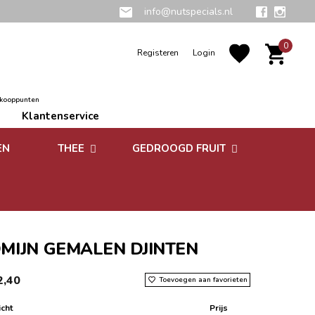
info@nutspecials.nl
0
Registeren
Login
rkooppunten
Klantenservice
EN
THEE
GEDROOGD FRUIT
Groene thee
Zuidvruchten
Kruidenthee
Superfoods
Rooibos thee
MIJN GEMALEN DJINTEN
Vruchtenthee
2,40
Toevoegen aan favorieten
Witte thee
cht
Prijs