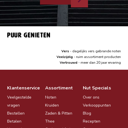
Puur genieten
Vers
- dagelijks vers gebrande noten
Veelzijdig
- ruim assortiment producten
Vertrouwd
- meer dan 20 jaar ervaring
Klantenservice
Assortiment
Nut Specials
Veelgestelde
Noten
Over ons
vragen
Kruiden
Verkooppunten
Bestellen
Zaden & Pitten
Blog
Betalen
Thee
Recepten