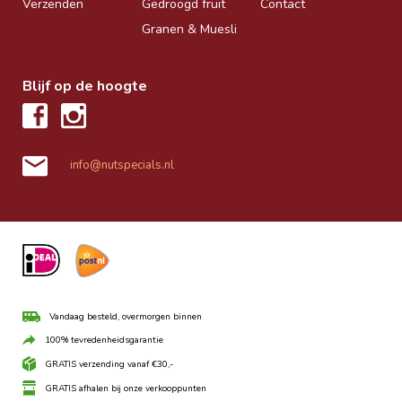
Verzenden
Gedroogd fruit
Contact
Granen & Muesli
Blijf op de hoogte
info@nutspecials.nl
Vandaag besteld, overmorgen binnen
100% tevredenheidsgarantie
GRATIS verzending vanaf €30,-
GRATIS afhalen bij onze verkooppunten