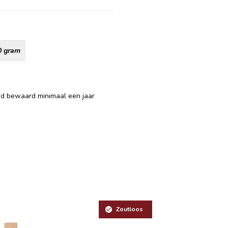
0 gram
ed bewaard minimaal een jaar
Zoutloos