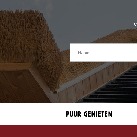
e
Puur genieten