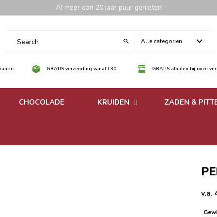
Al meer dan 20 jaar puur genieten
Alle categoriën
antie
GRATIS verzending vanaf €30,-
GRATIS afhalen bij onze ve
CHOCOLADE
KRUIDEN
ZADEN & PITT
 noten
Losse kruiden
noten
Kruidenmixen zonder
zout
PE
v.a.
Gewi