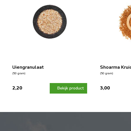
Uiengranulaat
Shoarma Krui
(50 gram)
(50 gram)
2,20
3,00
Bekijk product