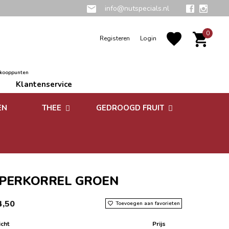
info@nutspecials.nl
0
Registeren
Login
rkooppunten
Klantenservice
EN
THEE
GEDROOGD FRUIT
Groene thee
Zuidvruchten
Kruidenthee
Superfoods
Rooibos thee
PERKORREL GROEN
Vruchtenthee
4,50
Toevoegen aan favorieten
Witte thee
cht
Prijs