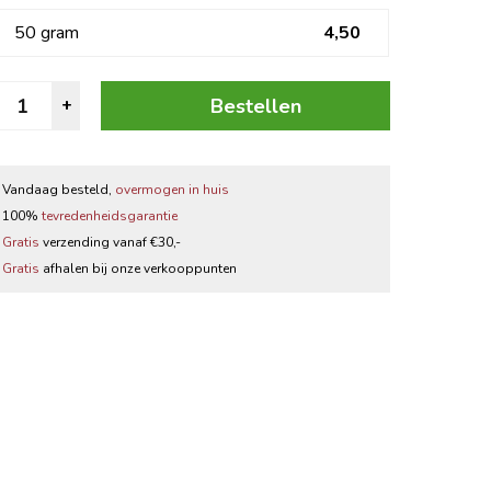
Zwarte thee
50 gram
4,50
Thee accessoires
eperkorrel
Bestellen
+
roen
antal
Vandaag besteld,
overmogen in huis
100%
tevredenheidsgarantie
Gratis
verzending vanaf €30,-
Gratis
afhalen bij onze verkooppunten