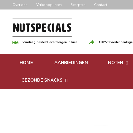
Door
Over ons
Verkooppunten
Recepten
Contact
naar
de
hoofd
inhoud
Vandaag besteld, overmorgen in huis
100% tevredenheidsgar
HOME
AANBIEDINGEN
NOTEN
Versgebrande
GEZONDE SNACKS
Ongebrande 
Bonen
Notenpasta
Granen & Muesli