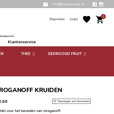
info@nutspecials.nl
0
Registeren
Login
rkooppunten
Klantenservice
EN
THEE
GEDROOGD FRUIT
Groene thee
Zuidvruchten
Kruidenthee
Superfoods
Rooibos thee
ROGANOFF KRUIDEN
Vruchtenthee
2,50
Toevoegen aan favorieten
Witte thee
ikt voor het bereiden van stroganoff.