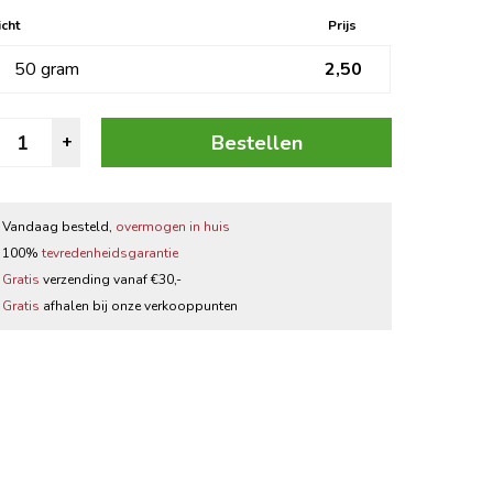
Zwarte thee
cht
Prijs
50 gram
2,50
Thee accessoires
troganoff
Bestellen
+
ruiden
antal
Vandaag besteld,
overmogen in huis
100%
tevredenheidsgarantie
Gratis
verzending vanaf €30,-
Gratis
afhalen bij onze verkooppunten