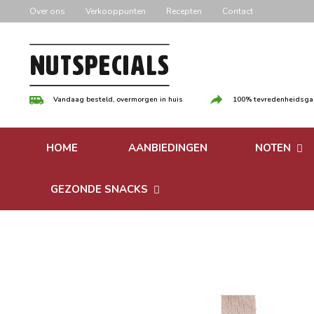
Door
Over ons
Verkooppunten
Recepten
Contact
naar
de
hoofd
inhoud
Vandaag besteld, overmorgen in huis
100% tevredenheidsgar
HOME
AANBIEDINGEN
NOTEN
Versgebrande
GEZONDE SNACKS
Ongebrande 
Bonen
Notenpasta
Granen & Muesli