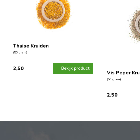
Thaise Kruiden
(50 gram)
2,50
Bekijk product
Vis Peper Kru
(50 gram)
2,50