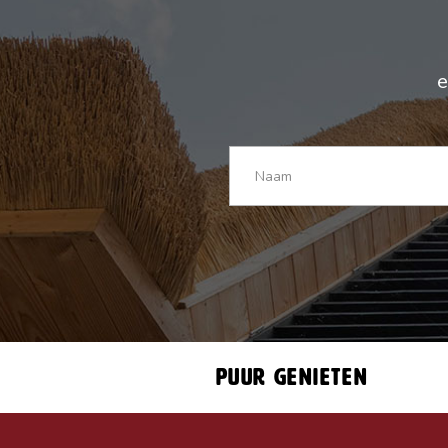
e
Puur genieten