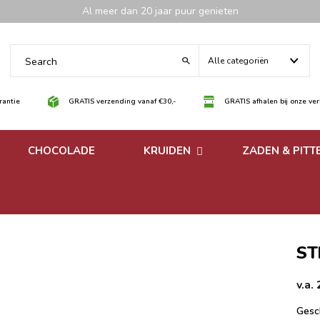
Al meer dan 20 jaar puur genieten
Alle categoriën
antie
GRATIS verzending vanaf €30,-
GRATIS afhalen bij onze ve
CHOCOLADE
KRUIDEN
ZADEN & PITT
 noten
Losse kruiden
noten
Kruidenmixen zonder
zout
ST
v.a.
Gesch