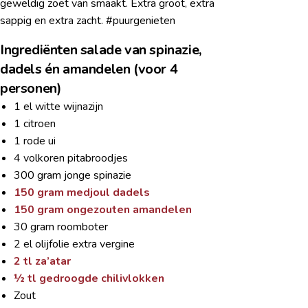
geweldig zoet van smaakt. Extra groot, extra
sappig en extra zacht. #puurgenieten
Ingrediënten salade van spinazie,
dadels én amandelen (voor 4
personen)
1 el witte wijnazijn
1 citroen
1 rode ui
4 volkoren pitabroodjes
300 gram jonge spinazie
150 gram medjoul dadels
150 gram ongezouten amandelen
30 gram roomboter
2 el olijfolie extra vergine
2 tl za’atar
½ tl gedroogde chilivlokken
Zout