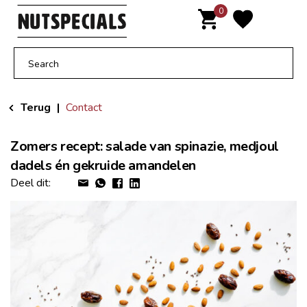
Door
0
MENU
naar
de
hoofd
inhoud
Terug
|
Contact
Zomers recept: salade van spinazie, medjoul
dadels én gekruide amandelen
Deel dit: